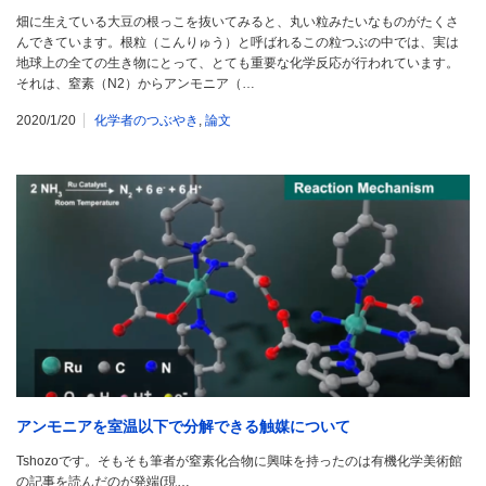
畑に生えている大豆の根っこを抜いてみると、丸い粒みたいなものがたくさ
んできています。根粒（こんりゅう）と呼ばれるこの粒つぶの中では、実は
地球上の全ての生き物にとって、とても重要な化学反応が行われています。
それは、窒素（N2）からアンモニア（…
2020/1/20
化学者のつぶやき
,
論文
アンモニアを室温以下で分解できる触媒について
Tshozoです。そもそも筆者が窒素化合物に興味を持ったのは有機化学美術館
の記事を読んだのが発端(現…