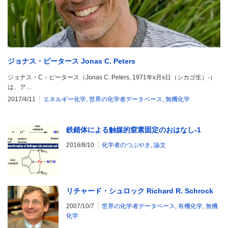
ジョナス・ピータース Jonas C. Peters
ジョナス・C・ピータース（Jonas C. Peters, 1971年x月x日（シカゴ生）-）
は、ア…
2017/4/11
エネルギー化学
,
世界の化学者データベース
,
無機化学
鉄錯体による触媒的窒素固定のおはなし-1
2016/8/10
化学者のつぶやき
,
論文
リチャード・シュロック Richard R. Schrock
2007/10/7
世界の化学者データベース
,
有機化学
,
無機
化学