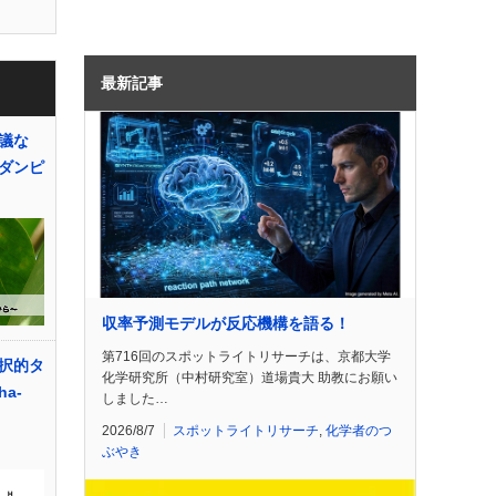
最新記事
議な
ダンピ
収率予測モデルが反応機構を語る！
第716回のスポットライトリサーチは、京都大学
択的タ
化学研究所（中村研究室）道場貴大 助教にお願い
a-
しました…
2026/8/7
スポットライトリサーチ
,
化学者のつ
ぶやき