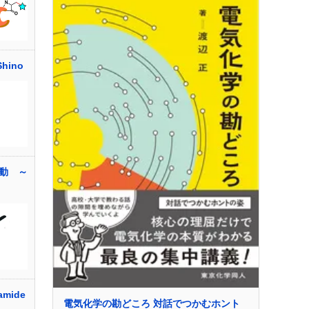
hino
動 ～
mide
電気化学の勘どころ 対話でつかむホント