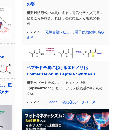
の姿
概要対話形式で本質に迫る，電気化学の入門書．
勘どころを押さえれば，複雑に見える現象の要
点…
2026/8/6
化学書籍レビュー
,
電子移動化学
,
高校
化学
ion
ペプチド合成におけるエピメリ化
Epimerization in Peptide Synthesis
概要ペプチド合成におけるエピメリ化
楽に、正
（epimerization）とは、アミノ酸残基のα炭素の
がアナ
立体…
2026/8/5
E
,
odos 有機反応データベース