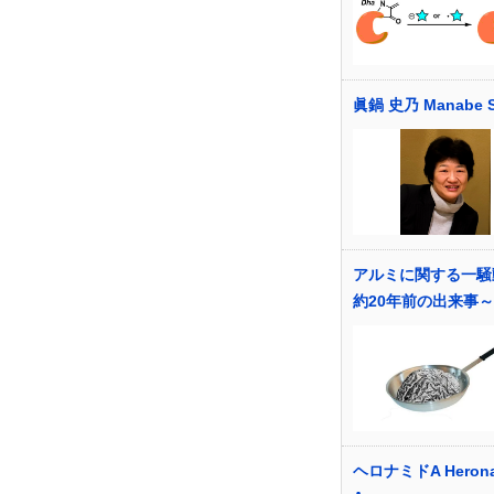
眞鍋 史乃 Manabe S
アルミに関する一騒
約20年前の出来事～
ヘロナミドA Herona