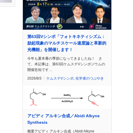
第63回Vシンポ「フォトキネティシズム：
励起現象のマルチスケール速度論と革新的
光機能」を開催します！
今年も夏本番の季節になってきましたね！ さ
て、本記事は、第63回ケムステVシンポジウムの
開催告知です…
2026/8/3
ケムステVシンポ
,
化学者のつぶやき
アビディ アルキン合成／Abidi Alkyne
Synthesis
概要アビディ アルキン合成（Abidi Alkyne