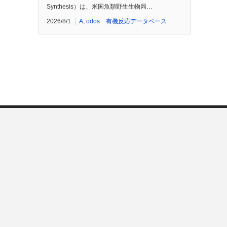
Synthesis）は、米国魚類野生生物局…
2026/8/1
A
,
odos 有機反応データベース