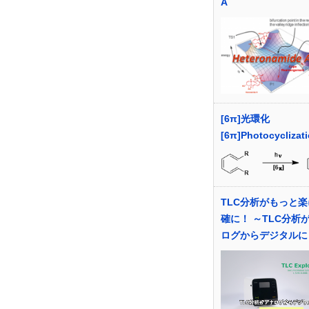
A
[6π]光環化
[6π]Photocyclizat
TLC分析がもっと
確に！ ～TLC分析
ログからデジタルに