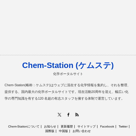
Chem-Station (ケムステ)
化学ポータルサイト
Chem-Station(略称：ケムステ)はウェブに混在する化学情報を集約し、それを整理、
提供する、国内最大の化学ポータルサイトです。現在活動20周年を迎え、幅広い化
学の専門知識を有する120 名超の有志スタッフを擁する体制で運営しています。
RSS
X
Facebook
Chem-Stationについて
お知らせ
更新履歴
サイトマップ
Facebook
Twitter
国際版
中国版
お問い合わせ