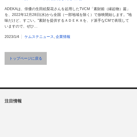
ADEKAは、俳優の生田絵梨花さんを起用したTVCM「素財姫（縁起物）篇」
を、2022年12月28日(水)から全国（一部地域を除く）で放映開始します。"地
味だけど、すごい。"素財を提供するＡＤＥＫＡを、ド派手なCMで表現して
いますので、ぜひ…
2023/1/4
ケムステニュース
,
企業情報
トップページに戻る
注目情報