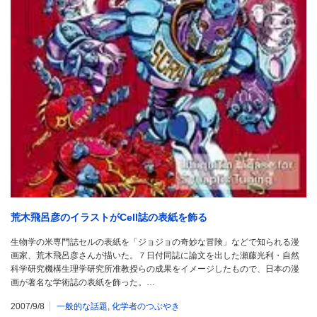
荒木飛呂彦のイラストがCell誌の表紙を飾る
生物学の米専門誌セルの表紙を「ジョジョの奇妙な冒険」などで知られる漫
画家、荒木飛呂彦さんが描いた。７日付同誌に論文を出した瀬藤光利・自然
科学研究機構生理学研究所准教授らの成果をイメージしたもので、日本の漫
画が著名な学術誌の表紙を飾った。…
2007/9/8
一般的な話題
,
化学者のつぶやき