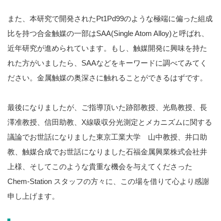
また、本研究で開発されたPt1Pd99のような極端に偏った組成
比を持つ合金触媒の一部はSAA(Single Atom Alloy)と呼ばれ、
近年研究が進められています。もし、触媒開発に興味を持た
れた方がいましたら、SAAなどをキーワードに調べてみてく
ださい。金属触媒の奥深さに触れることができるはずです。
最後になりましたが、ご指導頂いた跡部教授、光島教授、長
澤准教授、信田助教、X線吸収分光測定とメカニズムに関する
議論でお世話になりました東京工業大学 山中教授、井口助
教、触媒合成でお世話になりました石福金属興業株式会社井
上様、そしてこのような貴重な機会を与えてくださった
Chem-Station スタッフの方々に、この場を借りて心より感謝
申し上げます。