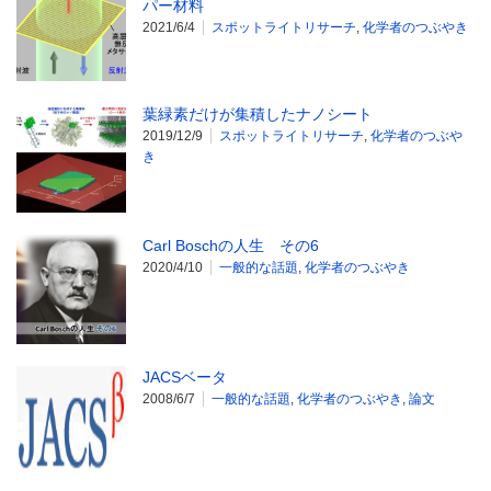
パー材料
2021/6/4
スポットライトリサーチ
,
化学者のつぶやき
葉緑素だけが集積したナノシート
2019/12/9
スポットライトリサーチ
,
化学者のつぶや
き
Carl Boschの人生 その6
2020/4/10
一般的な話題
,
化学者のつぶやき
JACSベータ
2008/6/7
一般的な話題
,
化学者のつぶやき
,
論文