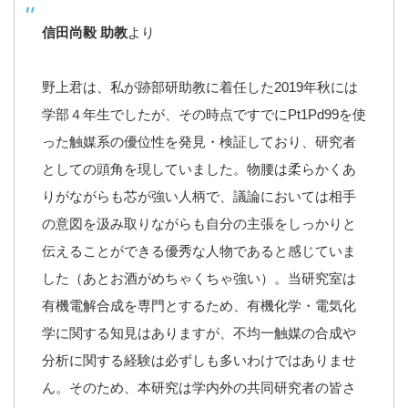
信田尚毅 助教
より
野上君は、私が跡部研助教に着任した2019年秋には
学部４年生でしたが、その時点ですでにPt1Pd99を使
った触媒系の優位性を発見・検証しており、研究者
としての頭角を現していました。物腰は柔らかくあ
りがながらも芯が強い人柄で、議論においては相手
の意図を汲み取りながらも自分の主張をしっかりと
伝えることができる優秀な人物であると感じていま
した（あとお酒がめちゃくちゃ強い）。当研究室は
有機電解合成を専門とするため、有機化学・電気化
学に関する知見はありますが、不均一触媒の合成や
分析に関する経験は必ずしも多いわけではありませ
ん。そのため、本研究は学内外の共同研究者の皆さ