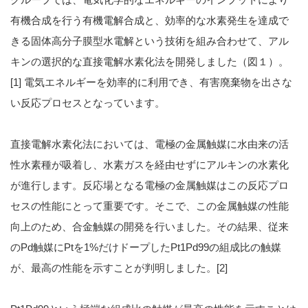
有機合成を行う有機電解合成と、効率的な水素発生を達成で
きる固体高分子膜型水電解という技術を組み合わせて、アル
キンの選択的な直接電解水素化法を開発しました（図１）。
[1] 電気エネルギーを効率的に利用でき、有害廃棄物を出さな
い反応プロセスとなっています。
直接電解水素化法においては、電極の金属触媒に水由来の活
性水素種が吸着し、水素ガスを経由せずにアルキンの水素化
が進行します。反応場となる電極の金属触媒はこの反応プロ
セスの性能にとって重要です。そこで、この金属触媒の性能
向上のため、合金触媒の開発を行いました。その結果、従来
のPd触媒にPtを1%だけドープしたPt1Pd99の組成比の触媒
が、最高の性能を示すことが判明しました。[2]