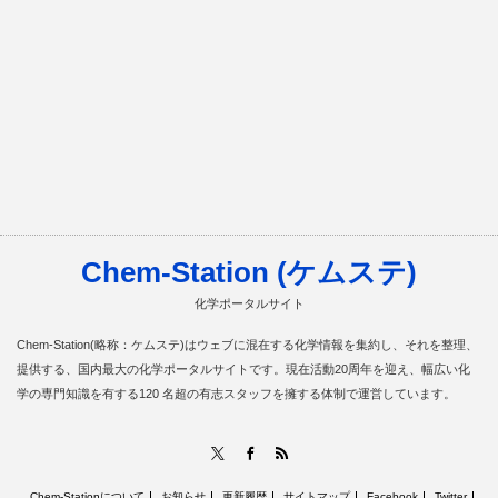
Chem-Station (ケムステ)
化学ポータルサイト
Chem-Station(略称：ケムステ)はウェブに混在する化学情報を集約し、それを整理、
提供する、国内最大の化学ポータルサイトです。現在活動20周年を迎え、幅広い化
学の専門知識を有する120 名超の有志スタッフを擁する体制で運営しています。
RSS
X
Facebook
Chem-Stationについて
お知らせ
更新履歴
サイトマップ
Facebook
Twitter