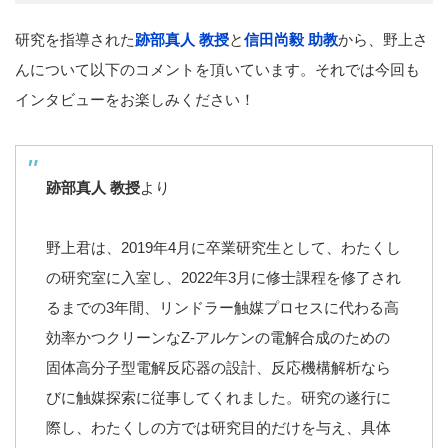
研究を指導された
跡部真人
教授
と
信田尚毅 助教
から、野上さ
んについて以下のコメントを頂いています。それでは今回も
インタビューをお楽しみください！
跡部真人 教授
より
野上君は、2019年4月に卒業研究生として、わたくし
の研究室に入室し、2022年3月に修士課程を修了され
るまでの3年間、リンドラー触媒プロセスに代わる高
効率かつクリーンなZ-アルケンの電解合成のための
固体高分子型電解反応器の設計、反応機構解析なら
びに触媒探索に従事してくれました。研究の遂行に
際し、わたくしの方では研究目的だけを与え、具体