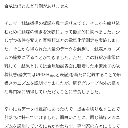
合成はほとんど前例がありません。
そこで、触媒機構の仮説を数十通り立てて、そこから絞り込
むために触媒の働きを実験によって徹底的に調べました。少
しずつ条件を変えた百種類ほどの電気化学測定を実施しまし
た。そこから得られた大量のデータを解釈し、触媒メカニズ
ムの提案に至ることができました。ただ、この解釈が非常に
難しく、結果としては金属触媒表面に吸着した水素原子の吸
着状態(論文ではUPD-H
と表記)を新たに定義することで触
atop
媒メカニズムを説明できましたが、研究グループ内外の様々
な専門家に納得していただくことに苦労しました。
幸いにもデータは豊富にあったので、提案を繰り返すことで
肚落ちに持っていけました。面白いことに、同じ触媒メカニ
ズムを説明しているにもかかわらず、専門家の方々によって