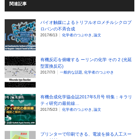
関連記事
バイオ触媒によるトリフルオロメチルシクロプ
ロパンの不斉合成
2017/6/13
化学者のつぶやき
,
論文
有機反応を俯瞰する ーリンの化学 その 2 (光延
型置換反応)
2017/7/3
一般的な話題
,
化学者のつぶやき
有機合成化学協会誌2017年5月号 特集：キラリ
ティ研究の最前線…
2017/5/23
化学者のつぶやき
,
論文
プリンターで印刷できる、電波を操る人工スー