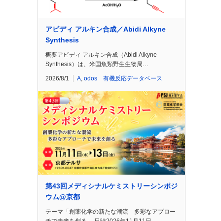
アビディ アルキン合成／Abidi Alkyne
Synthesis
概要アビディ アルキン合成（Abidi Alkyne
Synthesis）は、米国魚類野生生物局…
2026/8/1
A
,
odos 有機反応データベース
第43回メディシナルケミストリーシンポジ
ウム@京都
テーマ「創薬化学の新たな潮流 多彩なアプロー