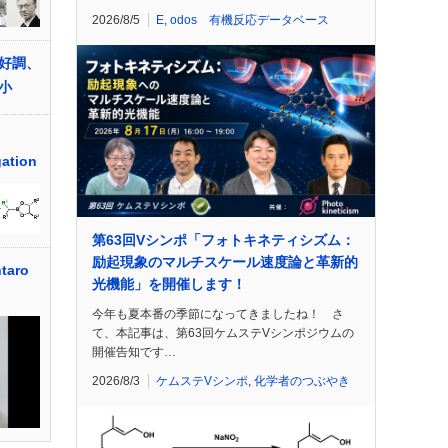
2026/8/5
E
,
odos 有機反応データベース
好調、
小
ation
第63回Vシンポ「フォトキネティシズム：
励起現象のマルチスケール速度論と革新的
aro
光機能」を開催します！
今年も夏本番の季節になってきましたね！ さ
て、本記事は、第63回ケムステVシンポジウムの
開催告知です…
2026/8/3
ケムステVシンポ
,
化学者のつぶやき