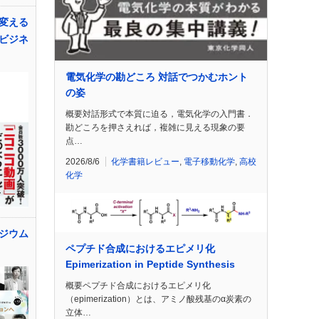
変える
ビジネ
電気化学の勘どころ 対話でつかむホント
の姿
概要対話形式で本質に迫る，電気化学の入門書．
勘どころを押さえれば，複雑に見える現象の要
点…
2026/8/6
化学書籍レビュー
,
電子移動化学
,
高校
化学
ポジウム
ペプチド合成におけるエピメリ化
Epimerization in Peptide Synthesis
概要ペプチド合成におけるエピメリ化
（epimerization）とは、アミノ酸残基のα炭素の
立体…