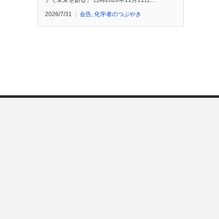
チで未来を創る」 日時2026年11月11日…
2026/7/31
会告
,
化学者のつぶやき