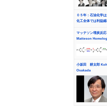
０５年：石油化学は
化工全体では利益縮
マッテソン増炭反応
Matteson Homolog
小坂田 耕太郎 Koht
Osakada