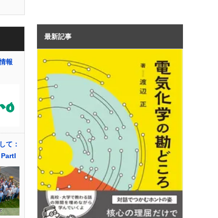
最新記事
情報
して：
artI