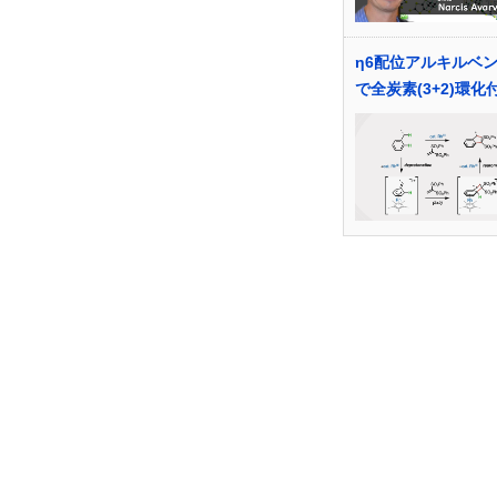
η6配位アルキルベ
で全炭素(3+2)環化