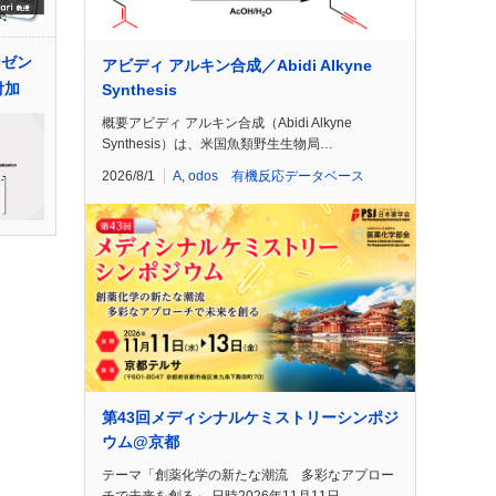
ンゼン
アビディ アルキン合成／Abidi Alkyne
付加
Synthesis
概要アビディ アルキン合成（Abidi Alkyne
Synthesis）は、米国魚類野生生物局…
2026/8/1
A
,
odos 有機反応データベース
第43回メディシナルケミストリーシンポジ
ウム@京都
テーマ「創薬化学の新たな潮流 多彩なアプロー