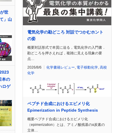
子が世
て」山
電気化学の勘どころ 対話でつかむホント
の姿
概要対話形式で本質に迫る，電気化学の入門書．
勘どころを押さえれば，複雑に見える現象の要
点…
2026/8/6
化学書籍レビュー
,
電子移動化学
,
高校
023
化学
日本の
ハロゲ
ペプチド合成におけるエピメリ化
Epimerization in Peptide Synthesis
概要ペプチド合成におけるエピメリ化
（epimerization）とは、アミノ酸残基のα炭素の
立体…