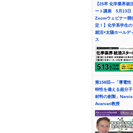
【25卒 化学業界就
ート講座 5月13日
Zoomウェビナー開
定！】化学系学生の
就活×太陽ホールデ
ス
第158回―「導電性
特性を備える超分子
材料の創製」Narcis
Avarvari教授