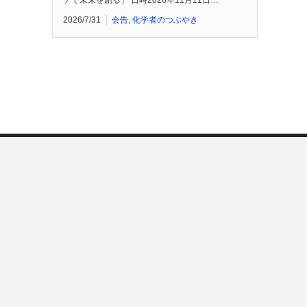
チで未来を創る」 日時2026年11月11日…
2026/7/31
会告
,
化学者のつぶやき