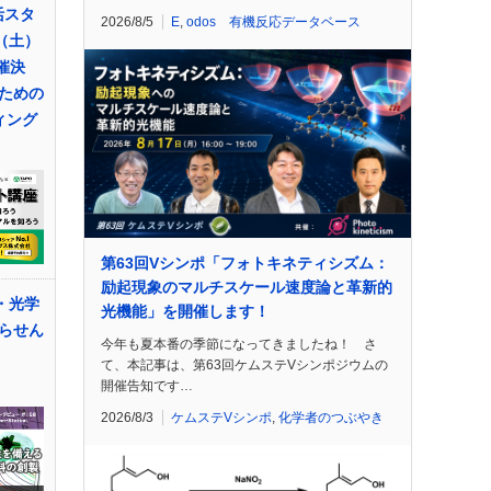
活スタ
2026/8/5
E
,
odos 有機反応データベース
（土）
催決
ための
ィング
第63回Vシンポ「フォトキネティシズム：
励起現象のマルチスケール速度論と革新的
・光学
光機能」を開催します！
らせん
今年も夏本番の季節になってきましたね！ さ
て、本記事は、第63回ケムステVシンポジウムの
開催告知です…
2026/8/3
ケムステVシンポ
,
化学者のつぶやき