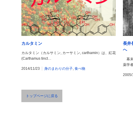
カルタミン
長井
へ
カルタミン（カルサミン, カーサミン, carthamin）は、紅花
(Carthamus tinct…
幕末
薬学
2014/11/23
身のまわりの分子
,
食べ物
2005/
トップページに戻る