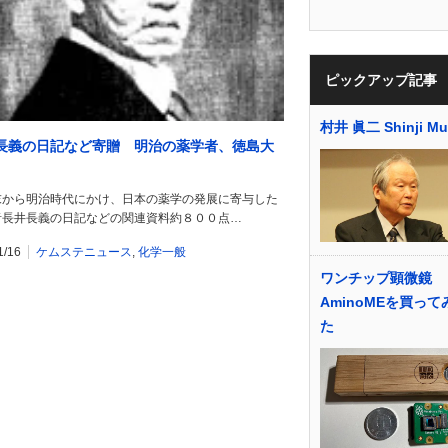
ピックアップ記事
村井 眞二 Shinji Mu
長義の日記など寄贈 明治の薬学者、徳島大
から明治時代にかけ、日本の薬学の発展に寄与した
者長井長義の日記などの関連資料約８００点…
1/16
ケムステニュース
,
化学一般
ワンチップ顕微鏡
AminoMEを買っ
た