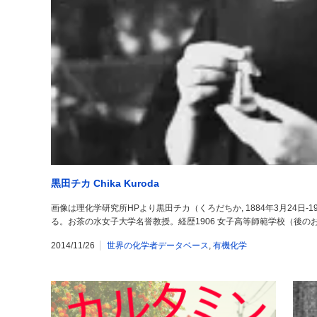
黒田チカ Chika Kuroda
画像は理化学研究所HPより黒田チカ（くろだちか, 1884年3月24日-
る。お茶の水女子大学名誉教授。経歴1906 女子高等師範学校（後の
2014/11/26
世界の化学者データベース
,
有機化学