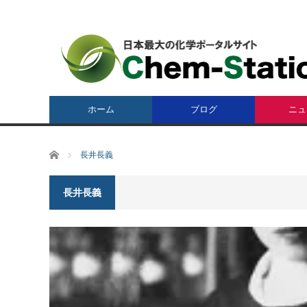
ホーム
ブログ
ニュ
ホーム
長井長義
長井長義