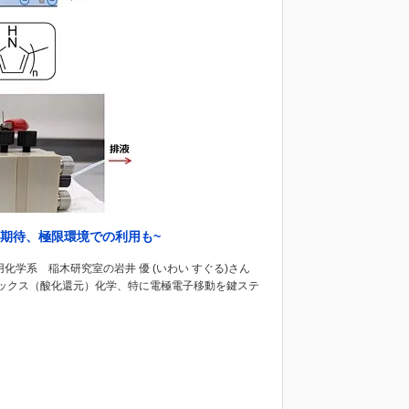
て期待、極限環境での利用も~
学系 稲木研究室の岩井 優 (いわい すぐる)さん
ックス（酸化還元）化学、特に電極電子移動を鍵ステ