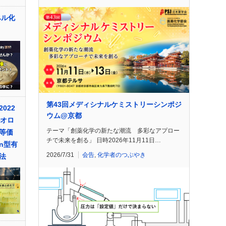
ベル化
第43回メディシナルケミストリーシンポジ
022
ウム@京都
ルオロ
テーマ「創薬化学の新たな潮流 多彩なアプロー
等価
チで未来を創る」 日時2026年11月11日…
n型有
2026/7/31
会告
,
化学者のつぶやき
法