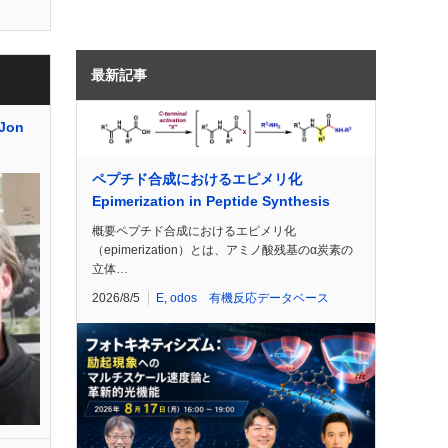
最新記事
on
ペプチド合成におけるエピメリ化
Epimerization in Peptide Synthesis
概要ペプチド合成におけるエピメリ化
（epimerization）とは、アミノ酸残基のα炭素の
立体…
2026/8/5
E
,
odos 有機反応データベース