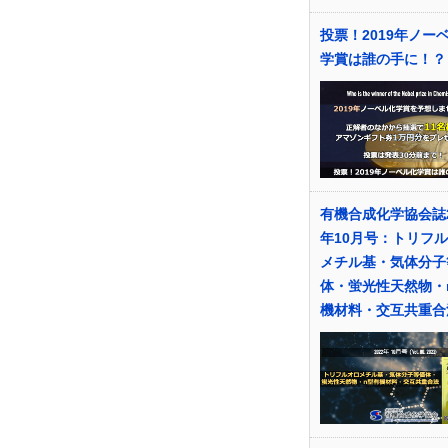
投票！2019年ノー
学賞は誰の手に！？
有機合成化学協会誌2
年10月号：トリフ
メチル基・気体分子
体・蛍光性天然物・
機材料・交互共重合