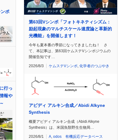
シンポ
第63回Vシンポ「フォトキネティシズム：
励起現象のマルチスケール速度論と革新的
光機能」を開催します！
今年も夏本番の季節になってきましたね！ さ
て、本記事は、第63回ケムステVシンポジウムの
開催告知です…
2026/8/3
ケムステVシンポ
,
化学者のつぶやき
に行っ
情報や
～
アビディ アルキン合成／Abidi Alkyne
Synthesis
概要アビディ アルキン合成（Abidi Alkyne
Synthesis）は、米国魚類野生生物局…
2026/8/1
A
,
odos 有機反応データベース