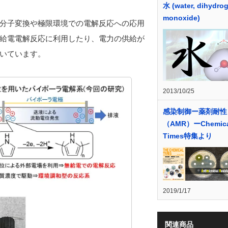
水 (water, dihydro
monoxide)
分子変換や極限環境での電解反応への応用
給電電解反応に利用したり、電力の供給が
いています。
2013/10/25
感染制御ー薬剤耐性
（AMR）ーChemica
Times特集より
2019/1/17
関連商品