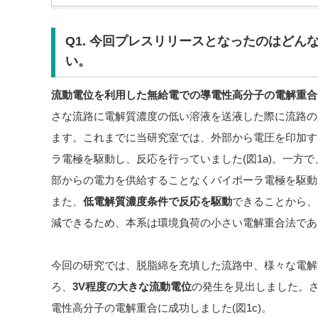
Q1. 今回プレスリリースとなったのはどん
い。
流動電位を利用した無給電での導電性高分子の電解重合
さな流路に電解質濃度の低い溶液を送液した際に流路の
ます。これまでに当研究室では、外部から電圧を印加す
ラ電極を駆動し、反応を行っていました(図1a)。一方
部からの電力を供給することなくバイポーラ電極を駆動
また、
低電解質濃度条件で反応を駆動
できることから、
減できるため、本系は環境負荷の小さい電解重合法である
今回の研究では、脱脂綿を充填した流路中、様々な電解
ろ、
3V程度の大きな流動電位
の発生を見出しました。
電性高分子の電解重合に成功しました(図1c)。