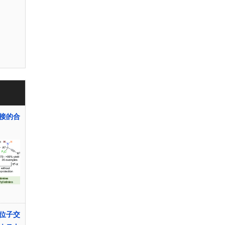
接的合
位子交