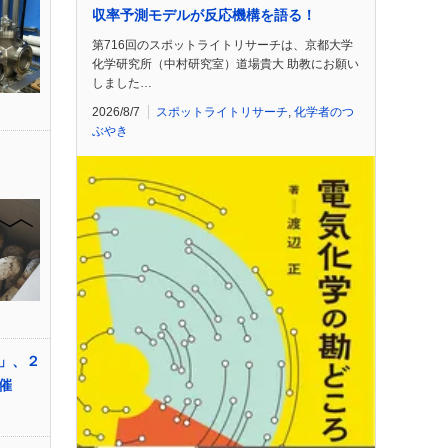
収率予測モデルが反応機構を語る！
第716回のスポットライトリサーチは、京都大学
化学研究所（中村研究室）道場貴大 助教にお願い
しました…
2026/8/7
スポットライトリサーチ
,
化学者のつ
ぶやき
」、２
催