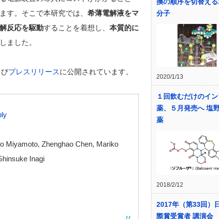
換の順序を切替える
ます。そこで本研究では、
希薄電解液をマ
分子
解反応を駆動
することを着想し、
本質的に
しました。
よび
プレスリリース
に公開されています。
2020/1/13
１回飲むだけのイン
薬、５月発売へ 塩
ply
薬
hiro Miyamoto, Zhenghao Chen, Mariko
 Shinsuke Inagi
2018/2/12
2017年（第33回）
際賞受賞者 講演会