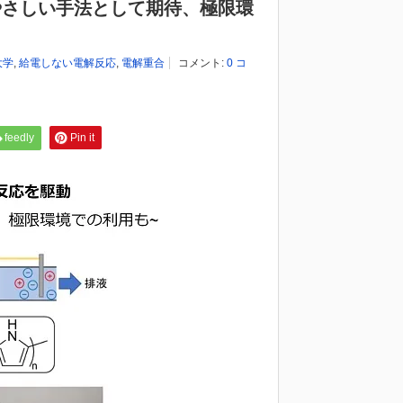
やさしい手法として期待、極限環
大学
,
給電しない電解反応
,
電解重合
コメント:
0 コ
feedly
Pin it