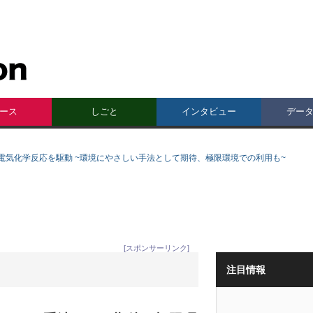
ース
しごと
インタビュー
デー
電気化学反応を駆動 ~環境にやさしい手法として期待、極限環境での利用も~
[スポンサーリンク]
注目情報