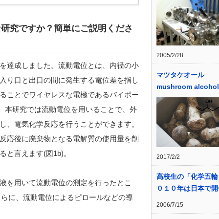
な研究ですか？簡単にご説明くださ
2005/2/28
を達成しました。流動電位とは、内径の小
マツタケオール
入り口と出口の間に発生する電位差を指し
mushroom alcohol
ることでワイヤレスな電極であるバイポー
で、本研究では流動電位を用いることで、外
し、電気化学反応を行うことができます。
反応後に廃棄物となる電解質の使用量を削
と言えます(図1b)。
2017/2/2
高校生の「化学五輪
液を用いて流動電位の測定を行ったとこ
０１０年は日本で開
さらに、流動電位によるピロールなどの導
2006/7/15