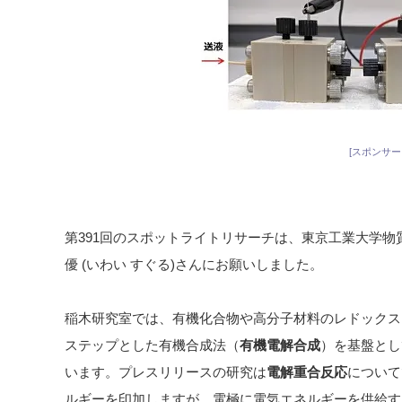
[スポンサー
第391回のスポットライトリサーチは、東京工業大学
優 (いわい すぐる)さんにお願いしました。
稲木研究室では、有機化合物や高分子材料のレドックス
ステップとした有機合成法（
有機電解合成
）を基盤とし
います。プレスリリースの研究は
電解重合反応
について
ルギーを印加しますが、電極に電気エネルギーを供給す