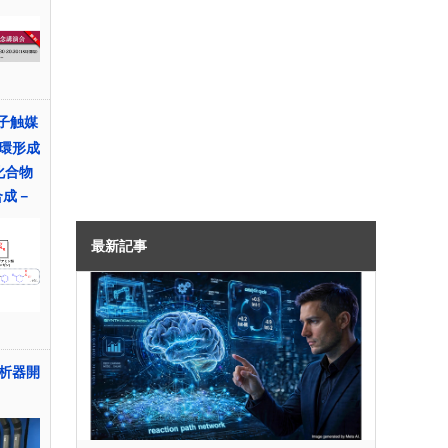
子触媒
環形成
化合物
合成－
最新記事
析器開