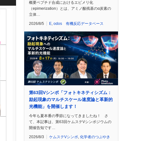
概要ペプチド合成におけるエピメリ化
（epimerization）とは、アミノ酸残基のα炭素の
立体…
2026/8/5
E
,
odos 有機反応データベース
第63回Vシンポ「フォトキネティシズム：
励起現象のマルチスケール速度論と革新的
光機能」を開催します！
今年も夏本番の季節になってきましたね！ さ
て、本記事は、第63回ケムステVシンポジウムの
開催告知です…
2026/8/3
ケムステVシンポ
,
化学者のつぶやき