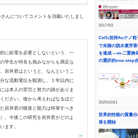
井さんについてコメントを頂戴いたしまし
2017/3/2
CeO
担持Auナノ粒
2
で未踏の脱水素芳香
的に給電を必要としないという、一
を達成 ―
m
-二置換
の選択的one-step
の学生が何名も挑みながらも満足な
、岩井君はというと、なんというこ
分な流動電位を観測し、１年以内に
には本人の苦労と努力の跡がありま
ください。後から考えればなるほど
2025/10/21
た岩井君の嗅覚と能力は特筆すべき
世界的性能の質量分
）。今後この研究を岩井君がどのよ
発を開始
います。