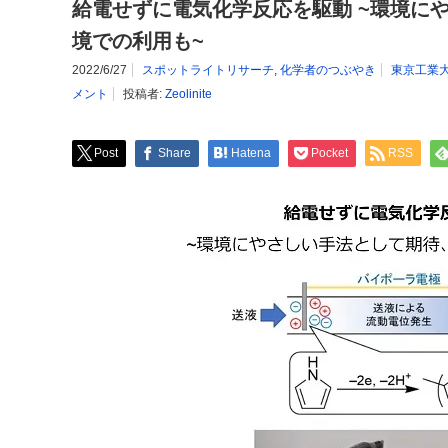
給電せずに電気化学反応を駆動 ~環境に
境での利用も~
2022/6/27
スポットライトリサーチ
,
化学者のつぶやき
東京工業
メント
投稿者:
Zeolinite
Post
Share
Hatena
Pocket
RSS