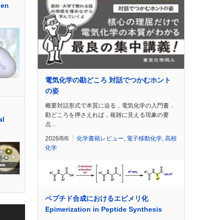
gen
電気化学の勘どころ 対話でつかむホント
の姿
概要対話形式で本質に迫る，電気化学の入門書．
勘どころを押さえれば，複雑に見える現象の要
l
点…
2026/8/6
化学書籍レビュー
,
電子移動化学
,
高校
化学
ペプチド合成におけるエピメリ化
Epimerization in Peptide Synthesis