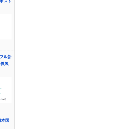
ホスト
フル新
野義製
日本国