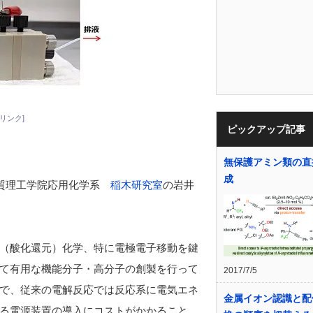
リンク]
ピックアップ記事
無保護アミン類の直
成
物質理工学院応用化学系
稲木研究室
の岩井
（酸化還元）化学、特に電極電子移動を鍵
て有用な機能分子・高分子の創製を行って
2017/7/5
で、従来の電解反応では反応系に電気エネ
金属イオン認識と配
る電源装置の導入にコストがかかること