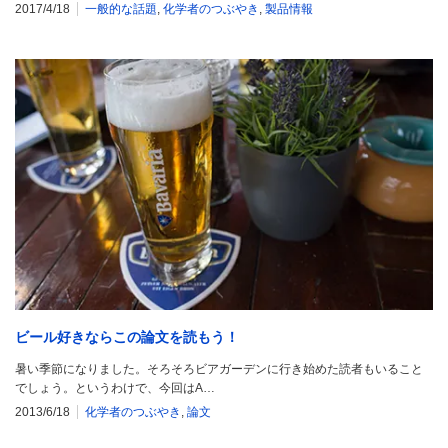
2017/4/18
一般的な話題
,
化学者のつぶやき
,
製品情報
ビール好きならこの論文を読もう！
暑い季節になりました。そろそろビアガーデンに行き始めた読者もいること
でしょう。というわけで、今回はA…
2013/6/18
化学者のつぶやき
,
論文