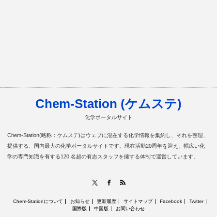
Chem-Station (ケムステ)
化学ポータルサイト
Chem-Station(略称：ケムステ)はウェブに混在する化学情報を集約し、それを整理、
提供する、国内最大の化学ポータルサイトです。現在活動20周年を迎え、幅広い化
学の専門知識を有する120 名超の有志スタッフを擁する体制で運営しています。
RSS
X
Facebook
Chem-Stationについて
お知らせ
更新履歴
サイトマップ
Facebook
Twitter
国際版
中国版
お問い合わせ