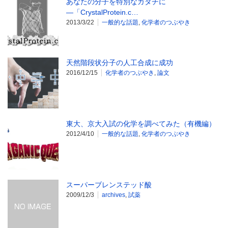
あなたの分子を特別なカタチに
―「CrystalProtein.c…
2013/3/22
一般的な話題
,
化学者のつぶやき
天然階段状分子の人工合成に成功
2016/12/15
化学者のつぶやき
,
論文
東大、京大入試の化学を調べてみた（有機編）
2012/4/10
一般的な話題
,
化学者のつぶやき
スーパーブレンステッド酸
2009/12/3
archives
,
試薬