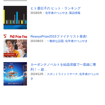
ヒト遺伝子の ヒット・ランキング
2018/2/9
化学者のつぶやき
,
製品情報
ReaxysPrize2015ファイナリスト発表!
2015/6/15
一般的な話題
,
化学者のつぶやき
カーボンナノベルトを結晶溶媒で一直線に整
列！ – 超…
2024/12/5
スポットライトリサーチ
,
化学者のつぶや
き