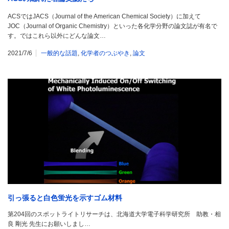
ACSではJACS（Journal of the American Chemical Society）に加えて
JOC（Journal of Organic Chemistry）といった各化学分野の論文誌が有名で
す。ではこれら以外にどんな論文…
2021/7/6
一般的な話題
,
化学者のつぶやき
,
論文
引っ張ると白色蛍光を示すゴム材料
第204回のスポットライトリサーチは、北海道大学電子科学研究所 助教・相
良 剛光 先生にお願いしまし…