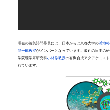
現在の編集諮問委員には、日本からは京都大学の
浜地格
健一郎教授
がメンバーとなっています。最近の日本の研
学院理学系研究科
小林修教授
の有機合成アクアケミスト
れています。