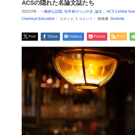
ACSの隠れた名論文誌たち
2021/7/6
一般的な話題
,
化学者のつぶやき
,
論文
ACS Central Sci
Chemical Education
コメント:
1 コメント
投稿者:
Zeolinite
Post
Share
Hatena
Pocket
RSS