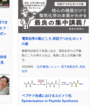
利用でき
ヒド・
ボン
電気化学の勘どころ 対話でつかむホント
の姿
概要対話形式で本質に迫る，電気化学の入門書．
勘どころを押さえれば，複雑に見える現象の要
の自在
点…
夢見
2026/8/6
化学書籍レビュー
,
電子移動化学
,
高校
化学
ペプチド合成におけるエピメリ化
Epimerization in Peptide Synthesis