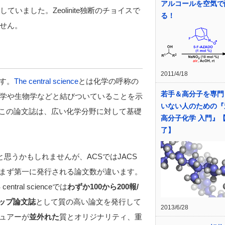
アルコールを空気で
ていました。Zeolinite独断のチョイスで
る！
せん。
2011/4/18
す。
The central science
とは化学の呼称の
若手＆高分子を専門
学や生物学などと結びついていることを示
いない人のための
を冠したこの論文誌は、広い化学分野に対して基礎
高分子化学 入門』
了】
思うかもしれませんが、ACSではJACS
まず第一に発行される論文数が違います。
ral scienceでは
わずか100から200報/
シップ論文誌
として質の高い論文を発行して
2013/6/28
レビュアーが
並外れた
質とオリジナリティ、重