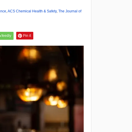
ence
,
ACS Chemical Health & Safety
,
The Journal of
feedly
Pin it