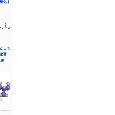
酸化す
として
『速習
【終