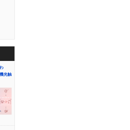
わ
有機光触