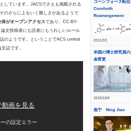
コーンフォース転位
としています。JACSでさえも掲載される
Cornforth
への掲載はそのさらに上をいく難しさがあるようで
Rearrangement
は論文誌全体がオープンアクセス
であり、CC-BY-
、論文投稿者にも読者にもうれしいルール
うです。ということでACS central
2011/3/1
論文誌です。
米国の博士研究員の
金変更
2016/10/4
焦宁 Ning Jiao