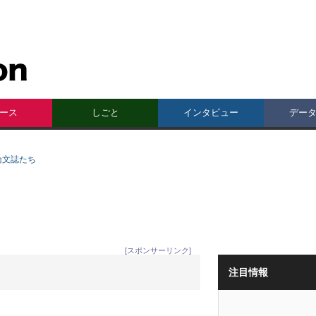
ース
しごと
インタビュー
デー
論文誌たち
[スポンサーリンク]
注目情報