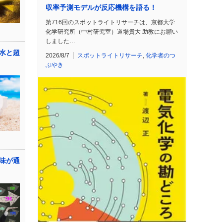
収率予測モデルが反応機構を語る！
第716回のスポットライトリサーチは、京都大学
化学研究所（中村研究室）道場貴大 助教にお願い
しました…
水と超
2026/8/7
スポットライトリサーチ
,
化学者のつ
ぶやき
味が通