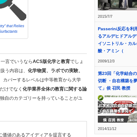
2015/7/7
ry” that Relies
Passerini反応を
Surfactants
るアルデヒドアルデ
イソニトリル・カル
酸・アミン（
、一言でいうなら
ACS版化学と教育
でしょ
2009/12/3
り扱う内容は、
化学物質、ラボでの実験、
第23回「化学結合
。カバーするレベルは中等教育から大学
切断 ・自在構築を
て」侯 召民 教授
だけでなく
化学業界全体の教育に関する論
、独自のカテゴリーを持っていることがユ
2014/11/12
に価値のあるアイディアを提言する