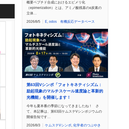
概要ペプチド合成におけるエピメリ化
（epimerization）とは、アミノ酸残基のα炭素の
立体…
2026/8/5
E
,
odos 有機反応データベース
第63回Vシンポ「フォトキネティシズム：
励起現象のマルチスケール速度論と革新的
光機能」を開催します！
今年も夏本番の季節になってきましたね！ さ
て、本記事は、第63回ケムステVシンポジウムの
開催告知です…
2026/8/3
ケムステVシンポ
,
化学者のつぶやき