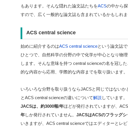
もあります。そんな隠れた論文誌たちを
ACS
の中から探し
すので、広く一般的な論文誌も含まれているかもしれま
ACS central science
始めに紹介するのは
ACS central science
という論文誌で
ひとつで、自然科学の分野の中で化学が中心となり物理
します。そんな意味を持つ central scienceの名
的な内容から応用、学際的な内容までを取り扱います。
いろいろな分野を取り扱うならJACSと同じではないかと
とACS central scienceの違いについて
解説
しています。
JACSは、約3000報/年
ほどが発行されていますが、ACS cent
年
しか発行されていません。
JACSはACSのフラッグ
いきますが、ACS central scienceではエディターと