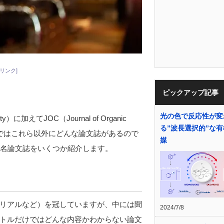
リンク]
ピックアップ記事
光の色で反応性が変
iety）に加えてJOC（Journal of Organic
る”波長選択的”な
す。ではこれら以外にどんな論文誌があるので
媒
す名論文誌をいくつか紹介します。
リアルなど）を冠していますが、中には聞
2024/7/8
トルだけではどんな内容かわからない論文