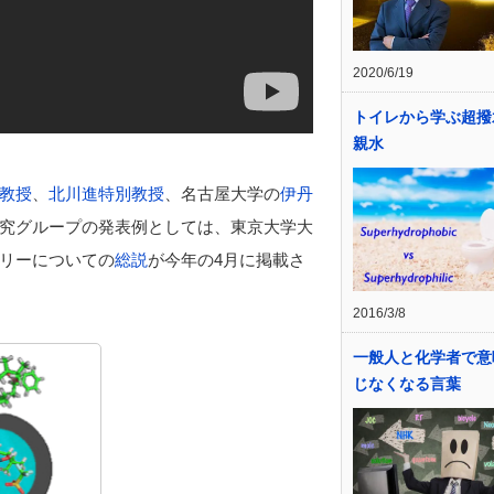
2020/6/19
トイレから学ぶ超撥
親水
教授
、
北川進特別教授
、
名古屋大学の
伊丹
究グループの発表例としては、東京大学大
リーについての
総説
が今年の4月に掲載さ
2016/3/8
一般人と化学者で意
じなくなる言葉