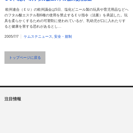
欧州連合（ＥＵ）の欧州議会は5日、塩化ビニール製の玩具や育児用品などへ
のフタル酸エステル類6種の使用を禁止するＥＵ指令（法案）を承認した。玩
具を柔らかくするための可塑剤に使われているが、乳幼児が口に入れたりす
ると健康を害する恐れがあるとし…
2005/7/7
ケムステニュース
,
安全・規制
トップページに戻る
注目情報