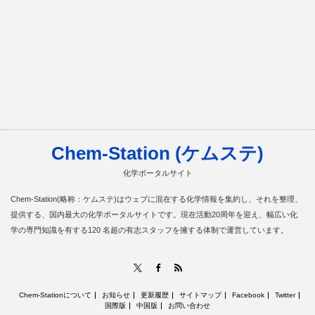
Chem-Station (ケムステ)
化学ポータルサイト
Chem-Station(略称：ケムステ)はウェブに混在する化学情報を集約し、それを整理、
提供する、国内最大の化学ポータルサイトです。現在活動20周年を迎え、幅広い化
学の専門知識を有する120 名超の有志スタッフを擁する体制で運営しています。
RSS
X
Facebook
Chem-Stationについて
お知らせ
更新履歴
サイトマップ
Facebook
Twitter
国際版
中国版
お問い合わせ