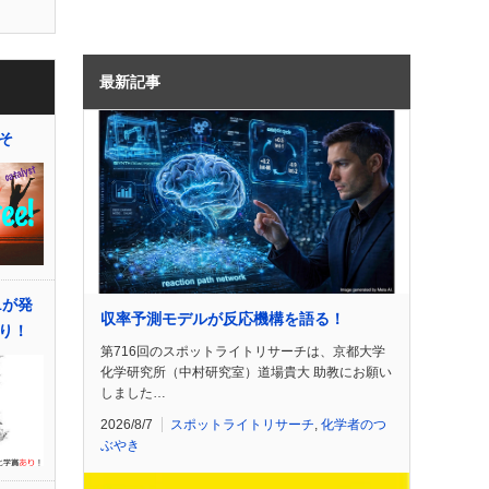
最新記事
そ
1が発
収率予測モデルが反応機構を語る！
り！
第716回のスポットライトリサーチは、京都大学
化学研究所（中村研究室）道場貴大 助教にお願い
しました…
2026/8/7
スポットライトリサーチ
,
化学者のつ
ぶやき