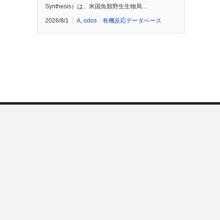
Synthesis）は、米国魚類野生生物局…
2026/8/1
A
,
odos 有機反応データベース