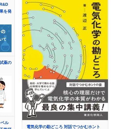
R&D
果を発
試薬の
ーベル
電気化学の勘どころ 対話でつかむホント