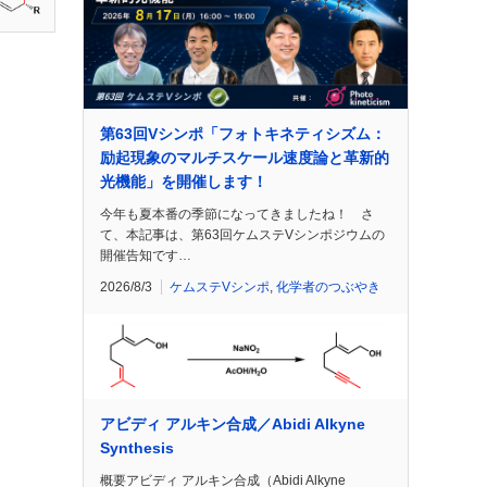
第63回Vシンポ「フォトキネティシズム：
励起現象のマルチスケール速度論と革新的
光機能」を開催します！
今年も夏本番の季節になってきましたね！ さ
て、本記事は、第63回ケムステVシンポジウムの
開催告知です…
2026/8/3
ケムステVシンポ
,
化学者のつぶやき
アビディ アルキン合成／Abidi Alkyne
Synthesis
概要アビディ アルキン合成（Abidi Alkyne