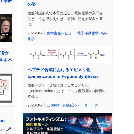
工学研
の姿
概要対話形式で本質に迫る，電気化学の入門書．
勘どころを押さえれば，複雑に見える現象の要
点…
2026/8/6
化学書籍レビュー
,
電子移動化学
,
高校
化学
Tをか
ルを不
ペプチド合成におけるエピメリ化
Epimerization in Peptide Synthesis
概要ペプチド合成におけるエピメリ化
（epimerization）とは、アミノ酸残基のα炭素の
立体…
2026/8/5
E
,
odos 有機反応データベース
ion