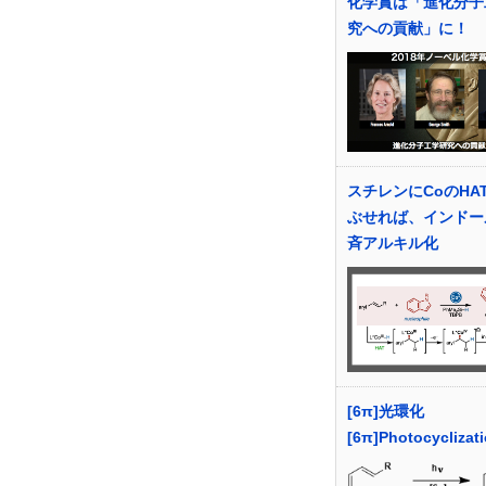
化学賞は「進化分子
究への貢献」に！
スチレンにCoのHA
ぶせれば、インドー
斉アルキル化
[6π]光環化
[6π]Photocyclizat