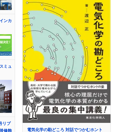
インカ
スミュ
号リプ
電気化学の勘どころ 対話でつかむホント
後修飾