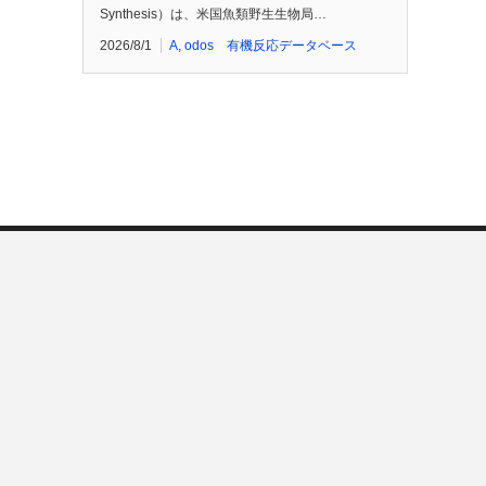
Synthesis）は、米国魚類野生生物局…
2026/8/1
A
,
odos 有機反応データベース