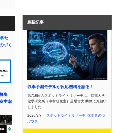
最新記事
化学セ
のづく
収率予測モデルが反応機構を語る！
募集
第716回のスポットライトリサーチは、京都大学
化学研究所（中村研究室）道場貴大 助教にお願い
室主宰
しました…
2026/8/7
スポットライトリサーチ
,
化学者のつ
ぶやき