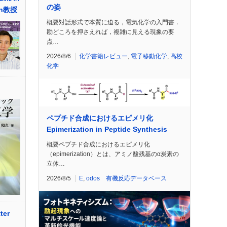
の姿
in教授
概要対話形式で本質に迫る，電気化学の入門書．
勘どころを押さえれば，複雑に見える現象の要
点…
2026/8/6
化学書籍レビュー
,
電子移動化学
,
高校
化学
ペプチド合成におけるエピメリ化
Epimerization in Peptide Synthesis
概要ペプチド合成におけるエピメリ化
（epimerization）とは、アミノ酸残基のα炭素の
立体…
2026/8/5
E
,
odos 有機反応データベース
er