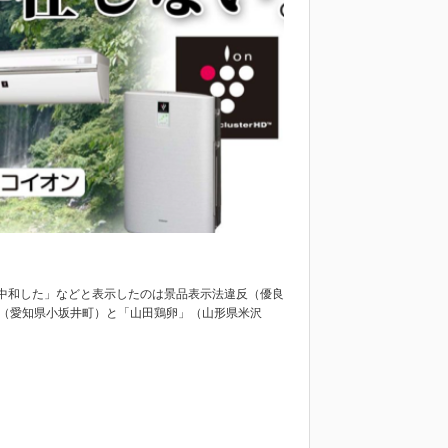
中和した」などと表示したのは景品表示法違反（優良
」（愛知県小坂井町）と「山田鶏卵」（山形県米沢