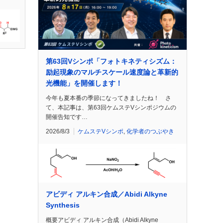
第63回Vシンポ「フォトキネティシズム：
励起現象のマルチスケール速度論と革新的
光機能」を開催します！
今年も夏本番の季節になってきましたね！ さ
て、本記事は、第63回ケムステVシンポジウムの
開催告知です…
2026/8/3
ケムステVシンポ
,
化学者のつぶやき
アビディ アルキン合成／Abidi Alkyne
Synthesis
概要アビディ アルキン合成（Abidi Alkyne