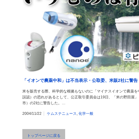
「イオンで農薬中和」は不当表示・公取委、米販2社に警告
米を販売する際、科学的な根拠もないのに「マイナスイオンで農薬を
誤認）の恐れがあるとして、公正取引委員会は19日、「米の野田屋
市）の2社に警告した。…
2004/11/22
ケムステニュース
,
化学一般
トップページに戻る