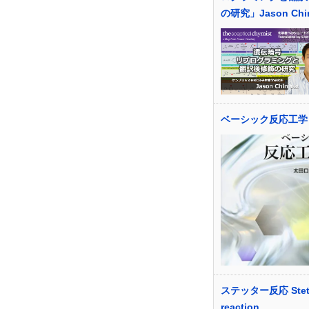
の研究」Jason Ch
ベーシック反応工学
ステッター反応 Stett
reaction