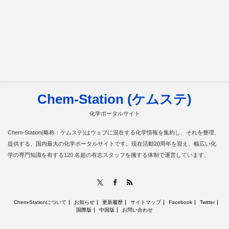
Chem-Station (ケムステ)
化学ポータルサイト
Chem-Station(略称：ケムステ)はウェブに混在する化学情報を集約し、それを整理、
提供する、国内最大の化学ポータルサイトです。現在活動20周年を迎え、幅広い化
学の専門知識を有する120 名超の有志スタッフを擁する体制で運営しています。
RSS
X
Facebook
Chem-Stationについて
お知らせ
更新履歴
サイトマップ
Facebook
Twitter
国際版
中国版
お問い合わせ