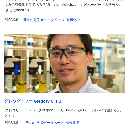
リカの有機化学者である(写真：sigmaldrich.com)。米ハーバード大学教授。
(さらに&hellip;)…
2008/9/8
世界の化学者データベース
,
有機化学
グレッグ・フー Gregory C. Fu
グレゴリー・C・フー(Gregory C. Fu、1964年6月17日（オハイオ生）-)は、
アメリ…
2008/9/8
世界の化学者データベース
,
有機化学