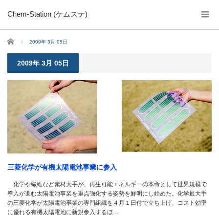
Chem-Station (ケムステ)
ホーム
2009年 3月 05日
2009年 3月 05日
三菱化学が有機太陽電池事業に参入
化学や繊維など素材大手が、再生可能エネルギーの本命として世界規模で
導入が進む太陽電池事業を重点強化する姿勢を鮮明にし始めた。化学最大手
の三菱化学が太陽電池事業の専門組織を４月１日付で立ち上げ、コスト効率
に優れる有機太陽電池に新規参入するほ…