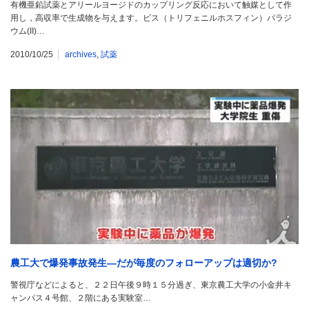
有機亜鉛試薬とアリールヨージドのカップリング反応において触媒として作
用し，高収率で生成物を与えます。ビス（トリフェニルホスフィン）パラジ
ウム(II)…
2010/10/25
archives
,
試薬
農工大で爆発事故発生―だが毎度のフォローアップは適切か?
警視庁などによると、２２日午後９時１５分過ぎ、東京農工大学の小金井キ
ャンパス４号館、２階にある実験室…