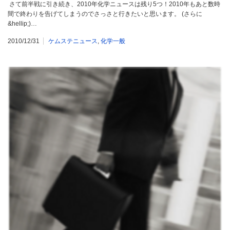
さて前半戦に引き続き、2010年化学ニュースは残り5つ！2010年もあと数時
間で終わりを告げてしまうのでさっさと行きたいと思います。 (さらに
&hellip;)…
2010/12/31
ケムステニュース
,
化学一般