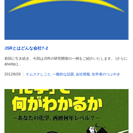
JSRとはどんな会社?-2
前回に引き続き、今回はJSRの研究開発の一例をご紹介いたします。 (さらに
&hellip;)…
2012/6/26
ケムステしごと
,
一般的な話題
,
会社情報
,
化学者のつぶやき