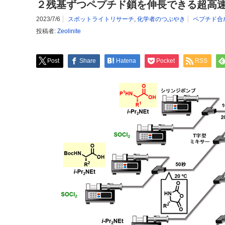
２残基ずつペプチド鎖を伸長できる超高
2023/7/6
スポットライトリサーチ
,
化学者のつぶやき
ペプチド合
投稿者:
Zeolinite
Post
Share
Hatena
Pocket
RSS