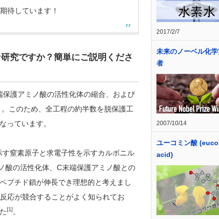
期待しています！
2017/2/7
未来のノーベル化学
な研究ですか？簡単にご説明くださ
者
端保護アミノ酸の活性化体の縮合、および
）。このため、全工程の約半数を脱保護工
なっています。
2007/10/14
ユーコミン酸 (euco
を示す窒素原子と求電子性を示すカルボニル
acid)
ミノ酸の活性化体、C末端保護アミノ酸との
ペプチド鎖が伸長でき理想的と考えまし
合反応が競合することがよく知られてお
[1]
た
。