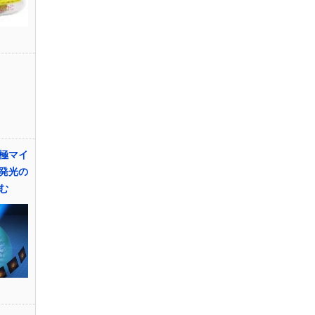
極マイ
発光の
む