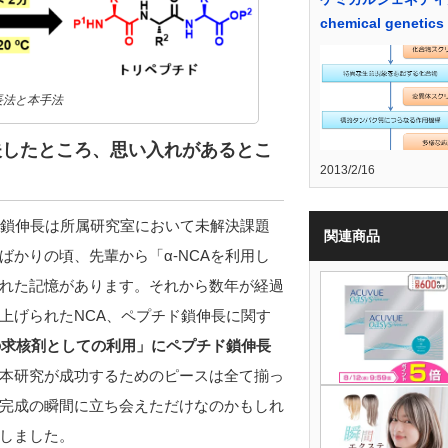
chemical genetics
長法と本手法
夫したところ、思い入れがあるとこ
2013/2/16
ド鎖伸長は所属研究室において未解決課題
関連商品
かりの頃、先輩から「α-NCAを利用し
れた記憶があります。それから数年が経過
上げられたNCA、ペプチド鎖伸長に関す
Aの求核剤としての利用」にペプチド鎖伸長
本研究が成功するためのピースは全て揃っ
完成の瞬間に立ち会えただけなのかもしれ
しました。