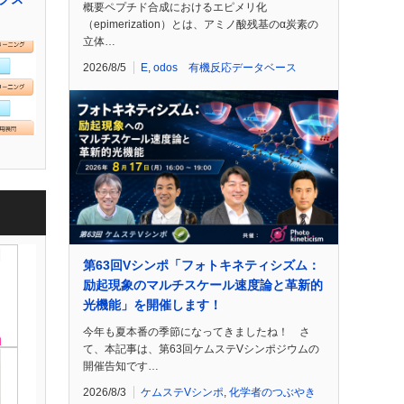
概要ペプチド合成におけるエピメリ化
（epimerization）とは、アミノ酸残基のα炭素の
立体…
2026/8/5
E
,
odos 有機反応データベース
第63回Vシンポ「フォトキネティシズム：
励起現象のマルチスケール速度論と革新的
光機能」を開催します！
今年も夏本番の季節になってきましたね！ さ
て、本記事は、第63回ケムステVシンポジウムの
開催告知です…
2026/8/3
ケムステVシンポ
,
化学者のつぶやき