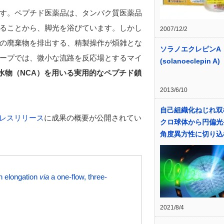
す。ペプチド医薬品は、タンパク質医薬品
ることから、脚光を浴びています。しかし
2007/12/2
の廃棄物を排出する、精製操作が煩雑とな
ソラノエクレピンA
ープでは、微小な流路を反応場とするマイ
(solanoeclepin A)
水物（NCA）を用いる実用的なペプチド鎖
2013/6/10
自己組織化ねじれ双
レスリリース
に成果の概要が公開されてい
クロ球体から円偏光
角度異方性に切り込
n elongation
via
a one-flow, three-
2021/8/4