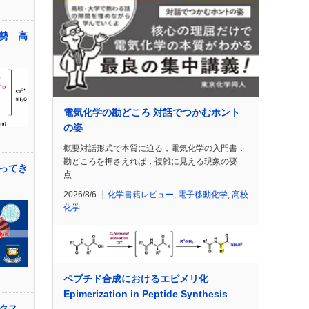
勢 高
電気化学の勘どころ 対話でつかむホント
の姿
概要対話形式で本質に迫る，電気化学の入門書．
勘どころを押さえれば，複雑に見える現象の要
ってき
点…
2026/8/6
化学書籍レビュー
,
電子移動化学
,
高校
化学
ペプチド合成におけるエピメリ化
Epimerization in Peptide Synthesis
クス