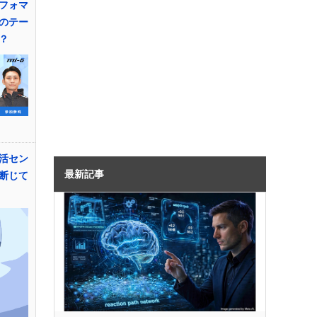
フォマ
のテー
？
活セン
最新記事
断じて