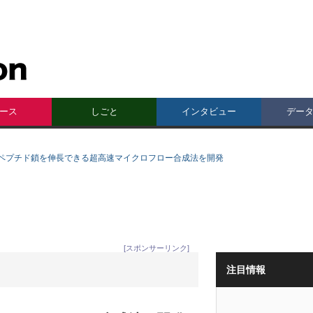
ース
しごと
インタビュー
デー
ペプチド鎖を伸長できる超高速マイクロフロー合成法を開発
[スポンサーリンク]
注目情報