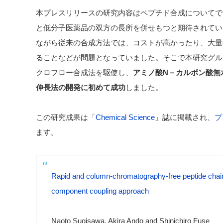
本プレスリリースの研究内容はペプチド合成についてで
と低分子医薬品の双方の長所を併せもつと期待されてい
ながら従来の合成方法では、コストが高かったり、大量
ることなどが問題となっていました。そこで本研究グル
クロフロー合成法を駆使し、
アミノ酸N－カルボン酸無
伸長法の開発に初めて成功
しました。
この研究成果は「
Chemical Science
」誌に掲載され、
プ
ます。
Rapid and column-chromatography-free peptide chai
component coupling approach
Naoto Sugisawa, Akira Ando and Shinichiro Fuse