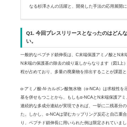
なる杉澤さんの活躍と、開発した手法の応用展開に
Q1. 今回プレスリリースとなったのはどん
い。
一般的なペプチド鎖伸長は、C末端保護アミノ酸とN末
N末端の保護基の除去の繰り返しからなります（図1上
程が占めており、多量の廃棄物を排出することが課題と
α-アミノ酸-
N
-カルボン酸無水物（α-NCA）は求核性
基を併せもつことから、もしもα-NCAとN末端保護ア
連続的な多成分連結が実現できれば、一挙に二残基分の
た。しかし、α-NCAは望むカップリング反応と自己重
り、ペプチド鎖伸長に用いられた例は限定されていまし