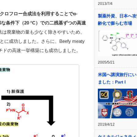
2013/7/4
クロフロー合成法を利用することでα-
製薬外資、日本へ攻
な条件下（20 °C）での二残基ずつの高速
齢化で膨らむ市場
法は廃棄物の量も少なく除きやすいため、
功しました。さらに、Beefy meaty
ペプチドの高速一挙構築にも成功しました。
2005/5/21
米国へ講演旅行にい
ました：Part I
2019/4/12
ケミカルジェネティ