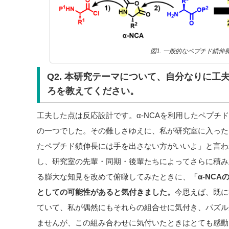
図1. 一般的なペプチド鎖伸
Q2. 本研究テーマについて、自分なりに工
ろを教えてください。
工夫した点は反応設計です。α-NCAを利用したペプチ
の一つでした。その難しさゆえに、私が研究室に入ったば
たペプチド鎖伸長には手を出さない方がいいよ」と言わ
し、研究室の先輩・同期・後輩たちによってさらに積み
る膨大な知見を改めて俯瞰してみたときに、
「α-NC
としての可能性があると気付きました。
今思えば、既に
ていて、私が偶然にもそれらの組合せに気付き、パズル
ませんが、この組み合わせに気付いたときはとても感動