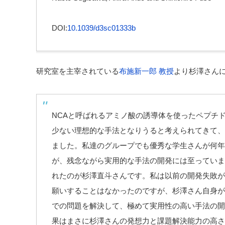
DOI:
10.1039/d3sc01333b
研究室を主宰されている
布施新一郎 教授
より杉澤さん
NCAと呼ばれるアミノ酸の誘導体を使ったペプチ
少ない理想的な手法となりうると考えられてきて、
ました。私達のグループでも優秀な学生さんが何年
が、残念ながら実用的な手法の開発には至っていま
れたのが杉澤直斗さんです。私は以前の開発失敗が
願いすることはなかったのですが、杉澤さん自身が
での問題を解決して、極めて実用性の高い手法の開
果はまさに杉澤さんの発想力と課題解決能力の高さ