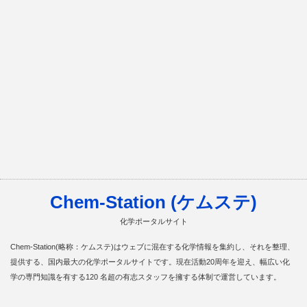
Chem-Station (ケムステ)
化学ポータルサイト
Chem-Station(略称：ケムステ)はウェブに混在する化学情報を集約し、それを整理、
提供する、国内最大の化学ポータルサイトです。現在活動20周年を迎え、幅広い化
学の専門知識を有する120 名超の有志スタッフを擁する体制で運営しています。