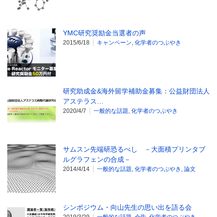
YMC研究奨励金当選者の声
2015/6/18
キャンペーン
,
化学者のつぶやき
研究助成金&海外留学補助金募集：公益財団法人
アステラス…
2020/4/7
一般的な話題
,
化学者のつぶやき
サムスン先端研恐るべし －大面積プリンタブ
ルグラフェンの合成－
2014/4/14
一般的な話題
,
化学者のつぶやき
,
論文
シンポジウム・向山先生の思い出を語る会
2019/3/29
一般的な話題
,
会告
,
化学者のつぶやき