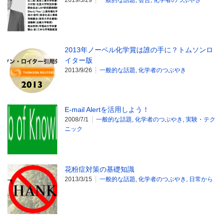
2013年ノーベル化学賞は誰の手に？トムソンロ
イター版
2013/9/26
一般的な話題
,
化学者のつぶやき
E-mail Alertを活用しよう！
2008/7/1
一般的な話題
,
化学者のつぶやき
,
実験・テク
ニック
花粉症対策の基礎知識
2013/3/15
一般的な話題
,
化学者のつぶやき
,
日常から