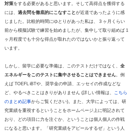
対策
をする必要があると思います。そして高得点を獲得する
には、
過去問を徹底的にこなすこと
が近道であったように感
じました。比較的時間にゆとりがあった私は、 3 ヶ月くらい
前から模擬試験で練習を始めましたが、集中して取り組めば 1
ヶ月程度でも十分な得点が取れたのではないかと振り返って
います。
しかし、留学に必要な準備は、このテストだけではなく、
全
エネルギーをこのテストに集中させることはできません
。例
えば TOEFL iBTや、奨学金の申請、エッセイの作成などな
ど、やるべきことはきりがありません (詳しい情報は、
こちら
のまとめ記事
からご覧ください)。また、大学によっては、研
究業績を重視するということをホームページ上に明記されて
おり、どの項目に力を注ぐか、ということは個人個人の作戦
になると思います。「研究業績をアピールするぜ」という人