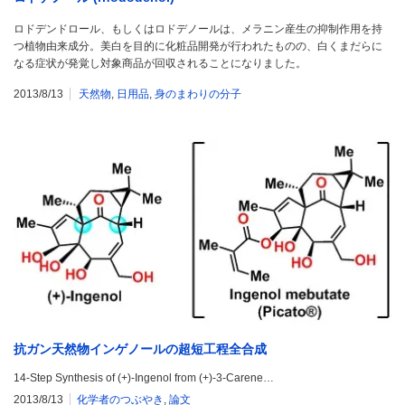
ロドデンドロール、もしくはロドデノールは、メラニン産生の抑制作用を持
つ植物由来成分。美白を目的に化粧品開発が行われたものの、白くまだらに
なる症状が発覚し対象商品が回収されることになりました。
2013/8/13
天然物
,
日用品
,
身のまわりの分子
抗ガン天然物インゲノールの超短工程全合成
14-Step Synthesis of (+)-Ingenol from (+)-3-Carene…
2013/8/13
化学者のつぶやき
,
論文