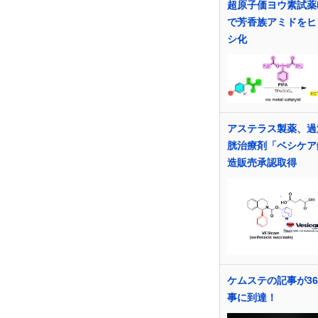
超原子価ヨウ素試薬P
で芳香族アミドをヒ
シ化
アステラス製薬、過
胱治療剤「ベシケア
造販売承認取得
ケムステの記事が36
事に到達！