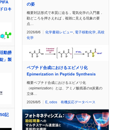
IFA
の姿
ドロキ
概要対話形式で本質に迫る，電気化学の入門書．
勘どころを押さえれば，複雑に見える現象の要
点…
2026/8/6
化学書籍レビュー
,
電子移動化学
,
高校
化学
活動膀
錠」製
ペプチド合成におけるエピメリ化
Epimerization in Peptide Synthesis
概要ペプチド合成におけるエピメリ化
（epimerization）とは、アミノ酸残基のα炭素の
立体…
2026/8/5
E
,
odos 有機反応データベース
50記