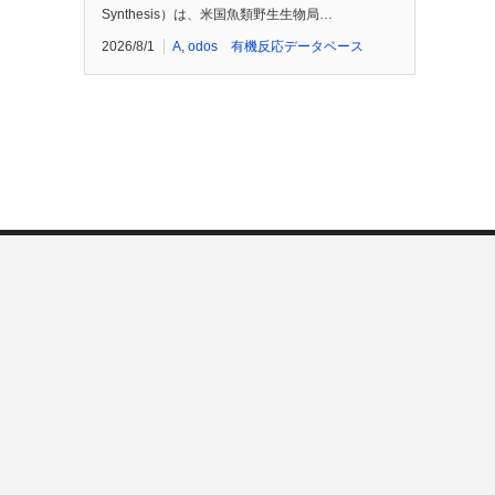
Synthesis）は、米国魚類野生生物局…
2026/8/1
A
,
odos 有機反応データベース