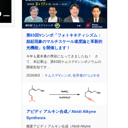
第63回Vシンポ「フォトキネティシズム：
励起現象のマルチスケール速度論と革新的
光機能」を開催します！
今年も夏本番の季節になってきましたね！ さ
て、本記事は、第63回ケムステVシンポジウムの
開催告知です…
2026/8/3
ケムステVシンポ
,
化学者のつぶやき
アビディ アルキン合成／Abidi Alkyne
Synthesis
概要アビディ アルキン合成（Abidi Alkyne