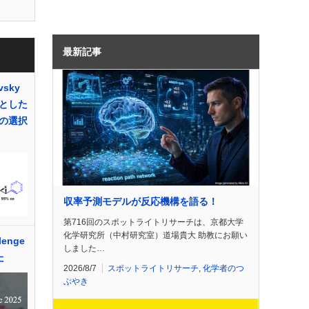
最新記事
vsky
とした
の選択
収率予測モデルが反応機構を語る！
第716回のスポットライトリサーチは、京都大学
化学研究所（中村研究室）道場貴大 助教にお願い
lenge
しました…
た
2026/8/7
スポットライトリサーチ
,
化学者のつ
ぶやき