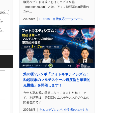
概要ペプチド合成におけるエピメリ化
（epimerization）とは、アミノ酸残基のα炭素の
立体…
2026/8/5
E
,
odos 有機反応データベース
第63回Vシンポ「フォトキネティシズム：
励起現象のマルチスケール速度論と革新的
光機能」を開催します！
今年も夏本番の季節になってきましたね！ さ
て、本記事は、第63回ケムステVシンポジウムの
開催告知です…
2026/8/3
ケムステVシンポ
,
化学者のつぶやき