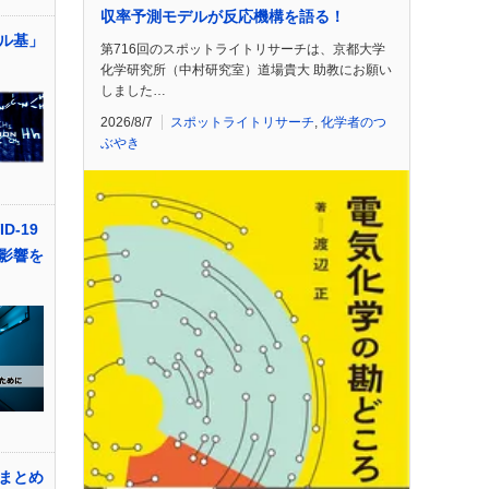
収率予測モデルが反応機構を語る！
ル基」
第716回のスポットライトリサーチは、京都大学
化学研究所（中村研究室）道場貴大 助教にお願い
しました…
2026/8/7
スポットライトリサーチ
,
化学者のつ
ぶやき
D-19
影響を
まとめ