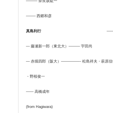
——— 奈良坂紘一
——– 西郷和彦
真島利行
——– 鈴木
— 藤瀬新一郎（東北大）——— 宇田尚
— 赤堀四郎（阪大）—————- 松島祥夫・萩原
・野桜俊一
—— 高橋成年
(from Hagiwara)