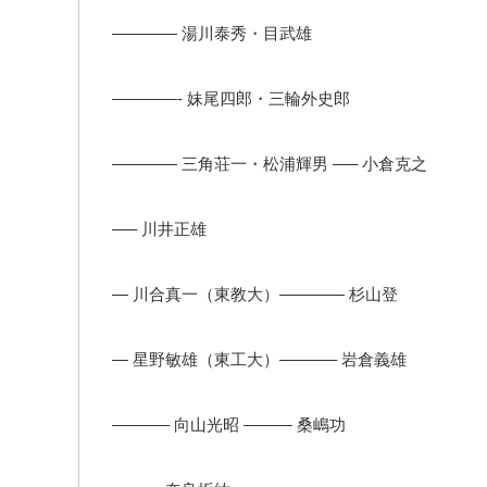
———— 湯川泰秀・目武雄
————- 妹尾四郎・三輪外史郎
———— 三角荘一・松浦輝男 —– 小倉克之
—– 川井正雄
— 川合真一（東教大）———— 杉山登
— 星野敏雄（東工大）———– 岩倉義雄
———– 向山光昭 ——— 桑嶋功