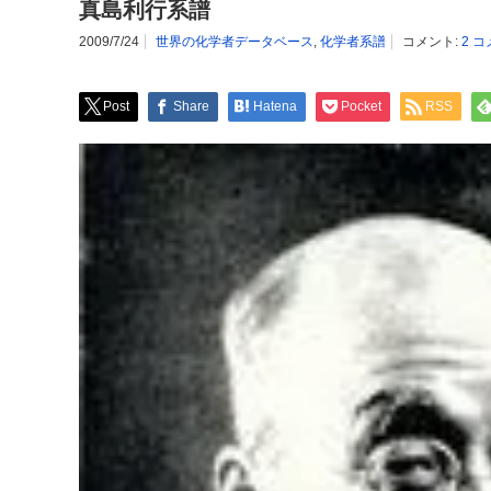
真島利行系譜
2009/7/24
世界の化学者データベース
,
化学者系譜
コメント:
2 
Post
Share
Hatena
Pocket
RSS