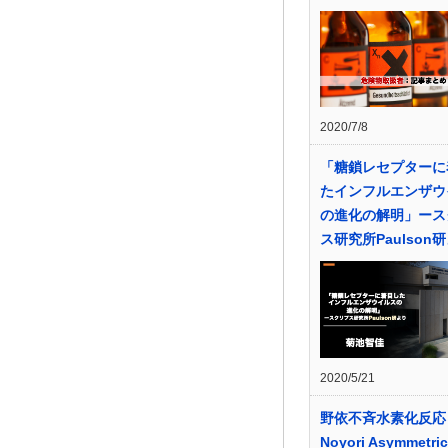
2020/7/8
「糖鎖レセプターに
たインフルエンザウ
の進化の解明」ース
ス研究所Paulson
2020/5/21
野依不斉水素化反応
Noyori Asymmetric