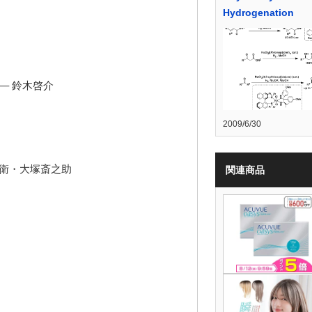
Hydrogenation
啓介
2009/6/30
信衛・大塚斎之助
関連商品