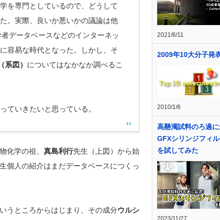
学を専門としているので、どうして
た。実際、良いか悪いかの議論は他
の化学者データベースなどのインターネッ
2021/6/11
に容易な時代となった。しかし、そ
2009年10大分子発
（系図）
についてはなかなか調べるこ
2010/1/6
っていきたいと思っている。
高懸濁試料のろ過に
GFXシリンジフィ
を試してみた
物化学の祖、
真島利行
先生（上図）から始
生個人の紹介はまだデータベースにつくっ
いうところからはじまり、その成分
ウルシ
2023/11/27