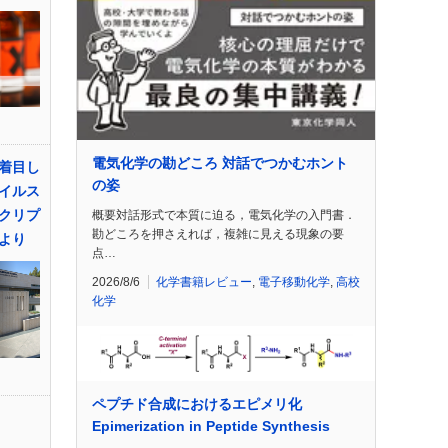
電気化学の勘どころ 対話でつかむホント
着目し
の姿
イルス
クリプ
概要対話形式で本質に迫る，電気化学の入門書．
勘どころを押さえれば，複雑に見える現象の要
研より
点…
2026/8/6
化学書籍レビュー
,
電子移動化学
,
高校
化学
ペプチド合成におけるエピメリ化
Epimerization in Peptide Synthesis