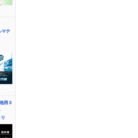
】
カルマテ
池用３
–
より