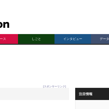
ース
しごと
インタビュー
デー
[スポンサーリンク]
注目情報