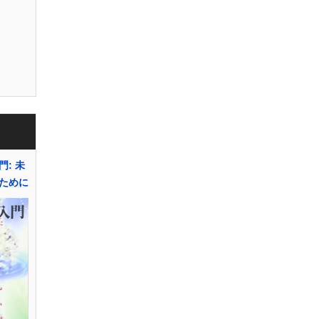
: 未
ために