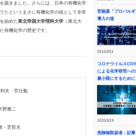
を築きました。さらには、日本の有機化学
官能基「プロパルギ
てたというまさに有機化学の祖として非常
導入の道
を始めた
東北帝国大学理科大学
（東北大
た有機化学の歴史です。
2015/3/11
コロナウイルスCOVI
による化学研究への
最小限にするために
利夫・官仕勉
大野雅二
2020/3/19
雄・芝哲夫
危険物取扱者：記事