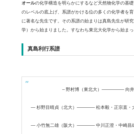
オール
の化学構造を明らかにするなど天然物化学の基礎
のレベルの底上げ、系譜がかける位の多くの化学者を育
に著名な先生です。その系譜の始まりは真島先生が研究
学）から始まりました。すなわち東北大化学から始まっ
真島利行系譜
– 野村博（東北大）————— 向井
— 杉野目晴貞（北大）———— 松本毅・正宗直・
— 小竹無二雄（阪大）———— 中川正澄・中崎昌