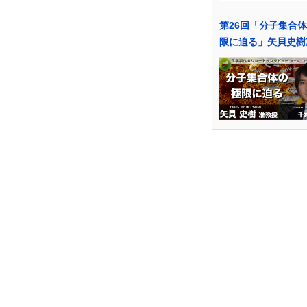
第26回「分子集合
限に迫る」矢貝史樹