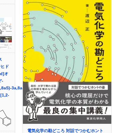
ス
-ジヒド
-d]オ
′-
,8aS)-3a,8a-
[1,2-
電気化学の勘どころ 対話でつかむホント