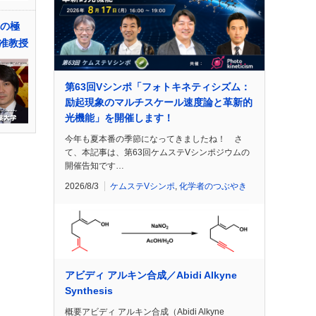
体の極
准教授
第63回Vシンポ「フォトキネティシズム：
励起現象のマルチスケール速度論と革新的
光機能」を開催します！
今年も夏本番の季節になってきましたね！ さ
て、本記事は、第63回ケムステVシンポジウムの
開催告知です…
2026/8/3
ケムステVシンポ
,
化学者のつぶやき
アビディ アルキン合成／Abidi Alkyne
Synthesis
概要アビディ アルキン合成（Abidi Alkyne