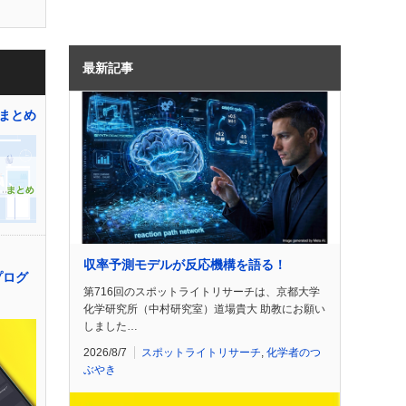
最新記事
まとめ
収率予測モデルが反応機構を語る！
プログ
第716回のスポットライトリサーチは、京都大学
化学研究所（中村研究室）道場貴大 助教にお願い
しました…
2026/8/7
スポットライトリサーチ
,
化学者のつ
ぶやき