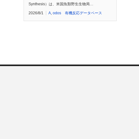
Synthesis）は、米国魚類野生生物局…
2026/8/1
A
,
odos 有機反応データベース