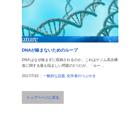
DNAが絡まないためのループ
DNA はなぜ絡まずに収納されるのか。これはゲノム高次構
造に関する最も悩ましい問題の1つだが、「ルー…
2017/7/10
一般的な話題
,
化学者のつぶやき
トップページに戻る