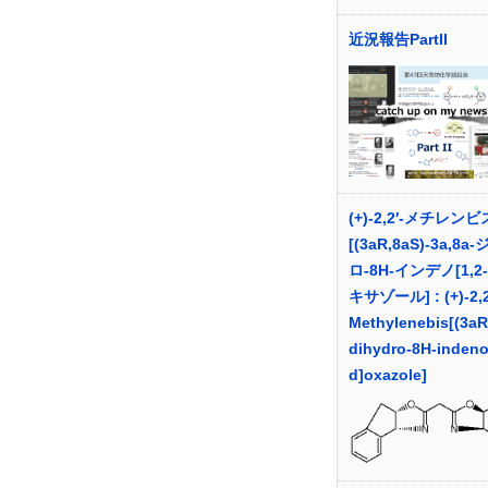
近況報告PartII
(+)-2,2′-メチレンビ
[(3aR,8aS)-3a,8a
ロ-8H-インデノ[1,2
キサゾール] : (+)-2,2
Methylenebis[(3aR
dihydro-8H-indeno
d]oxazole]