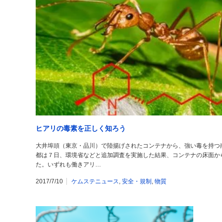
ヒアリの毒素を正しく知ろう
大井埠頭（東京・品川）で陸揚げされたコンテナから、強い毒を持つ
都は７日、環境省などと追加調査を実施した結果、コンテナの床面から
た。いずれも働きアリ…
2017/7/10
ケムステニュース
,
安全・規制
,
物質