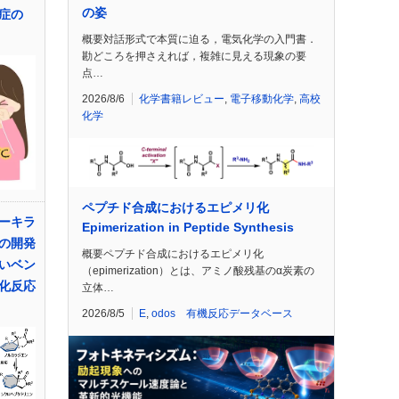
の姿
症の
概要対話形式で本質に迫る，電気化学の入門書．
勘どころを押さえれば，複雑に見える現象の要
点…
2026/8/6
化学書籍レビュー
,
電子移動化学
,
高校
化学
ペプチド合成におけるエピメリ化
ーキラ
Epimerization in Peptide Synthesis
の開発
概要ペプチド合成におけるエピメリ化
いベン
（epimerization）とは、アミノ酸残基のα炭素の
化反応
立体…
2026/8/5
E
,
odos 有機反応データベース