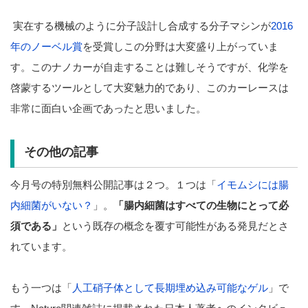
実在する機械のように分子設計し合成する分子マシンが
2016
年のノーベル賞
を受賞しこの分野は大変盛り上がっていま
す。このナノカーが自走することは難しそうですが、化学を
啓蒙するツールとして大変魅力的であり、このカーレースは
非常に面白い企画であったと思いました。
その他の記事
今月号の特別無料公開記事は２つ。１つは「
イモムシには腸
内細菌がいない？
」。
「腸内細菌はすべての生物にとって必
須である」
という既存の概念を覆す可能性がある発見だとさ
れています。
もう一つは「
人工硝子体として長期埋め込み可能なゲル
」で