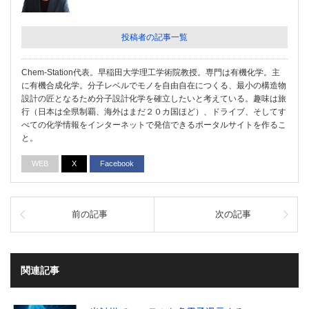
投稿者の記事一覧
Chem-Station代表。早稲田大学理工学術院教授。専門は有機化学。主
に有機合成化学。分子レベルでモノを自由自在につくる、最小の構造物
設計の匠となるため分子設計化学を確立したいと考えている。趣味は旅
行（日本は全県制覇、海外はまだ２０カ国ほど）、ドライブ、そしてす
べての化学情報をインターネットで発信できるポータルサイトを作るこ
と。
WEB
X
Facebook
前の記事
次の記事
関連記事