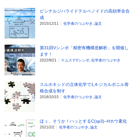
ビシナルジハライドテルペノイドの高効率全合
成
2015/12/11
化学者のつぶやき
,
論文
第31回Vシンポ「精密有機構造解析」を開催し
ます！
2022/9/21
ケムステVシンポ
,
化学者のつぶやき
スルホキシドの立体化学で1,4-ジカルボニル骨
格合成を制す
2018/10/15
化学者のつぶやき
,
論文
ほぅ、そうか！ハッとするC(sp3)–Hホウ素化
2021/2/2
化学者のつぶやき
,
論文