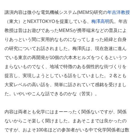
講演内容は微小な電気機械システム(MEMS)研究の
年吉洋教授
（東大）とNEXTTOKYOを提案している、
梅澤高明
氏。年吉
教授は昔はお遊びであったMEMSが携帯端末などの普及によ
りあっという間に実用的なものになってしまった経緯と自身
の研究についてお話されました。梅澤氏は、現在急速に進ん
でいる東京の再開発が10個の六本木ヒルズをつくるというつ
まらないものでなく、地域で特徴のある個性的な街づくりを
提言し、実現しようとしている話をしていました。２名とも
大変レベルの高い話を、簡単に話されていて感銘を受けまし
た。いやいやこんな話できるのかな（苦笑）。
内容は両者とも化学にはまーーったく関係ないですが、関係
ないからこそ楽しく聞けました。まあそこまでは良かったの
ですが、およそ100名ほどの参加者がいる中で化学関係者は数