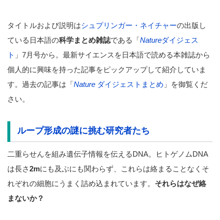
タイトルおよび説明は
シュプリンガー・ネイチャー
の出版し
ている日本語の
科学まとめ雑誌
である「
Nature
ダイジェス
ト
」7月号から。最新サイエンスを日本語で読める本雑誌から
個人的に興味を持った記事をピックアップして紹介していま
す。過去の記事は「
Nature
ダイジェストまとめ
」を御覧くだ
さい。
ループ形成の謎に挑む研究者たち
二重らせんを組み遺伝子情報を伝えるDNA。ヒトゲノムDNA
は長さ
2m
にも及ぶにも関わらず、これらは絡まることなくそ
れぞれの細胞にうまく詰め込まれています。
それらはなぜ絡
まないか？