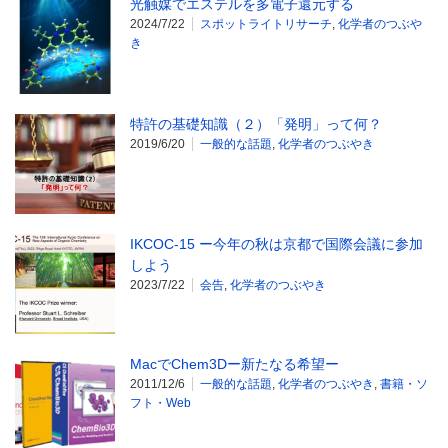
光触媒でエステルを多電子還元する
2024/7/22
スポットライトリサーチ
,
化学者のつぶや
き
特許の基礎知識（２）「発明」って何？
2019/6/20
一般的な話題
,
化学者のつぶやき
IKCOC-15 ー今年の秋は京都で国際会議に参加
しよう
2023/7/22
会告
,
化学者のつぶやき
MacでChem3Dー新たなる希望ー
2011/12/6
一般的な話題
,
化学者のつぶやき
,
書籍・ソ
フト・Web