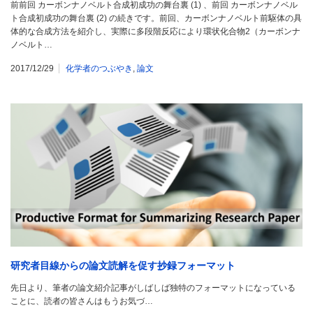
前前回 カーボンナノベルト合成初成功の舞台裏 (1) 、前回 カーボンナノベル
ト合成初成功の舞台裏 (2) の続きです。前回、カーボンナノベルト前駆体の具
体的な合成方法を紹介し、実際に多段階反応により環状化合物2（カーボンナ
ノベルト…
2017/12/29
化学者のつぶやき
,
論文
研究者目線からの論文読解を促す抄録フォーマット
先日より、筆者の論文紹介記事がしばしば独特のフォーマットになっている
ことに、読者の皆さんはもうお気づ…