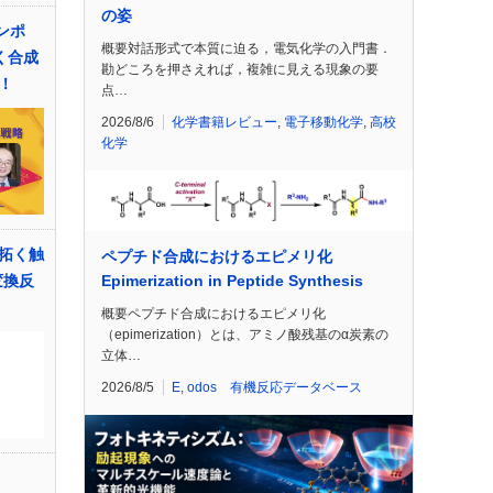
の姿
ンポ
概要対話形式で本質に迫る，電気化学の入門書．
導く合成
勘どころを押さえれば，複雑に見える現象の要
！
点…
2026/8/6
化学書籍レビュー
,
電子移動化学
,
高校
化学
拓く触
ペプチド合成におけるエピメリ化
Epimerization in Peptide Synthesis
変換反
概要ペプチド合成におけるエピメリ化
（epimerization）とは、アミノ酸残基のα炭素の
立体…
2026/8/5
E
,
odos 有機反応データベース