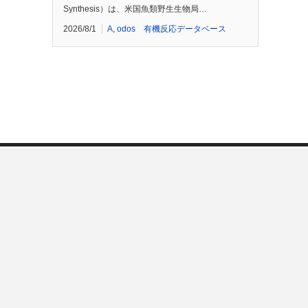
Synthesis）は、米国魚類野生生物局…
2026/8/1
A
,
odos 有機反応データベース