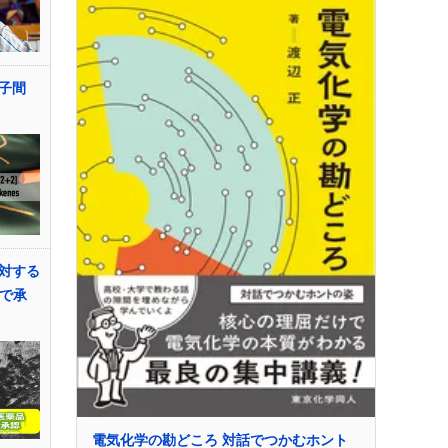
子間
対する
Aで承
電気化学の勘どころ 対話でつかむホント