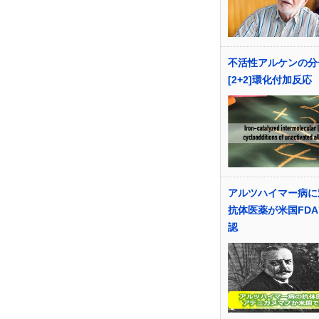
不活性アルケンの分
[2+2]環化付加反応
アルツハイマー病に
抗体医薬が米国FD
認