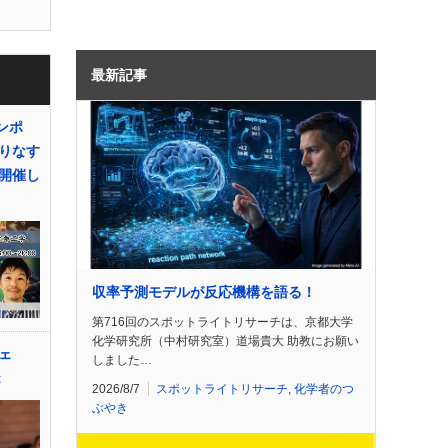
最新記事
ンポ
りなす
開催し
収率予測モデルが反応機構を語る！
第716回のスポットライトリサーチは、京都大学
化学研究所（中村研究室）道場貴大 助教にお願い
シェ
しました…
t
2026/8/7
スポットライトリサーチ
,
化学者のつ
ぶやき