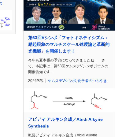
t
第63回Vシンポ「フォトキネティシズム：
励起現象のマルチスケール速度論と革新的
光機能」を開催します！
今年も夏本番の季節になってきましたね！ さ
て、本記事は、第63回ケムステVシンポジウムの
開催告知です…
2026/8/3
ケムステVシンポ
,
化学者のつぶやき
アビディ アルキン合成／Abidi Alkyne
Synthesis
概要アビディ アルキン合成（Abidi Alkyne