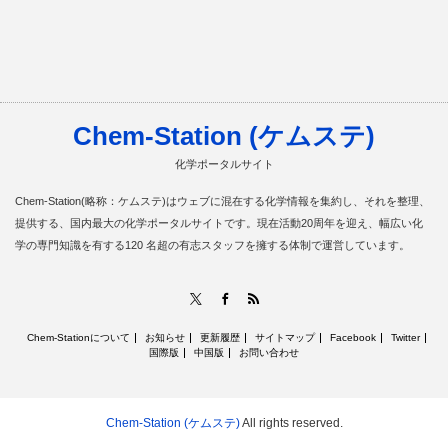
Chem-Station (ケムステ)
化学ポータルサイト
Chem-Station(略称：ケムステ)はウェブに混在する化学情報を集約し、それを整理、
提供する、国内最大の化学ポータルサイトです。現在活動20周年を迎え、幅広い化
学の専門知識を有する120 名超の有志スタッフを擁する体制で運営しています。
RSS
X
Facebook
Chem-Stationについて
お知らせ
更新履歴
サイトマップ
Facebook
Twitter
国際版
中国版
お問い合わせ
Chem-Station (ケムステ)
All rights reserved.