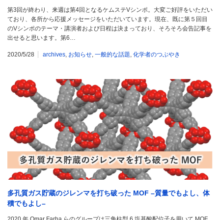
第3回が終わり、来週は第4回となるケムステVシンポ。大変ご好評をいただい
ており、各所から応援メッセージをいただいています。現在、既に第５回目
のVシンポのテーマ・講演者および日程は決まっており、そろそろ会告記事を
出せると思います。第6…
2020/5/28
archives
,
お知らせ
,
一般的な話題
,
化学者のつぶやき
多孔質ガス貯蔵のジレンマを打ち破った MOF –質量でもよし、体
積でもよし–
2020 年 Omar Farha らのグループは三角柱型 6 塩基酸配位子を用いて MOF