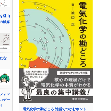
を経由
の触媒
新たな
フォマ
いデー
？
電気化学の勘どころ 対話でつかむホント