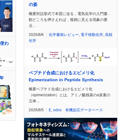
の姿
概要対話形式で本質に迫る，電気化学の入門書．
勘どころを押さえれば，複雑に見える現象の要
点…
2026/8/6
化学書籍レビュー
,
電子移動化学
,
高校
化学
を使わ
ペプチド合成におけるエピメリ化
年
Epimerization in Peptide Synthesis
概要ペプチド合成におけるエピメリ化
（epimerization）とは、アミノ酸残基のα炭素の
立体…
2026/8/5
E
,
odos 有機反応データベース