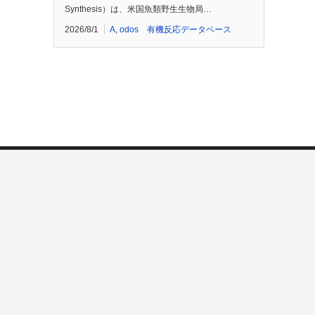
Synthesis）は、米国魚類野生生物局…
2026/8/1
A
,
odos 有機反応データベース