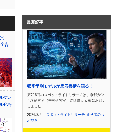
最新記事
)-
不斉全合
収率予測モデルが反応機構を語る！
第716回のスポットライトリサーチは、京都大学
ルケン
化学研究所（中村研究室）道場貴大 助教にお願い
ル化を
しました…
2026/8/7
スポットライトリサーチ
,
化学者のつ
ぶやき