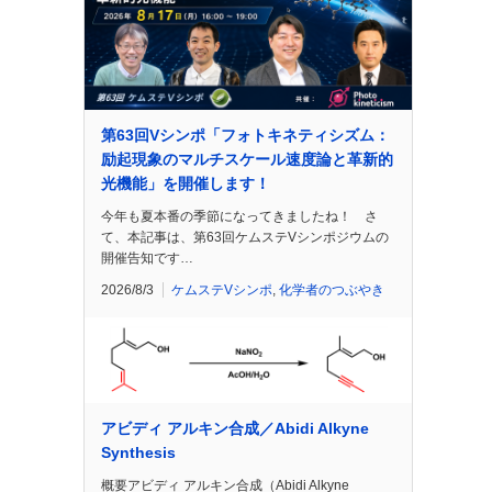
第63回Vシンポ「フォトキネティシズム：
励起現象のマルチスケール速度論と革新的
光機能」を開催します！
今年も夏本番の季節になってきましたね！ さ
て、本記事は、第63回ケムステVシンポジウムの
開催告知です…
2026/8/3
ケムステVシンポ
,
化学者のつぶやき
アビディ アルキン合成／Abidi Alkyne
Synthesis
概要アビディ アルキン合成（Abidi Alkyne