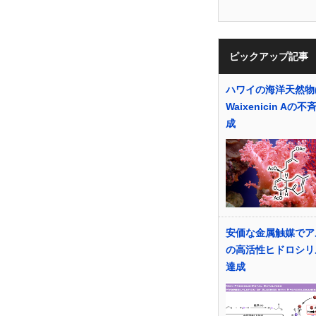
ピックアップ記事
ハワイの海洋天然物(+
Waixenicin Aの
成
安価な金属触媒でア
の高活性ヒドロシリ
達成