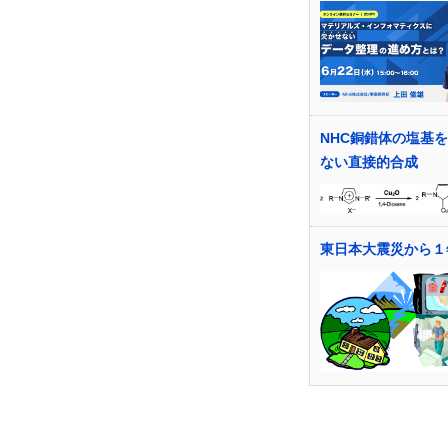
NHC銅錯体の塩基
ない直接的合成
東日本大震災から１