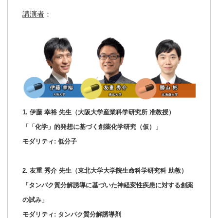
講演者
：
1. 伊藤 幸裕 先生（大阪大学産業科学研究所 准教授）
「「化学」的発想に基づく創薬化学研究（仮）」
モダリティ: 低分子
2. 友重 秀介 先生（東北大学大学院生命科学研究科 助教）
「タンパク質分解誘導に基づいた神経変性疾患に対する創薬
の試み」
モダリティ: タンパク質分解誘導剤