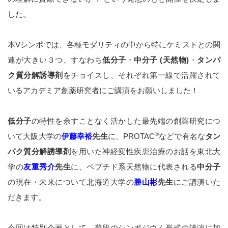
した。
本Vシンポでは、各種モダリティの中から特にケミストとの関
連が大きい３つ、すなわち
低分子
・
中分子 (天然物)
・
タンパ
ク質分解誘導剤
をチョイスし、それぞれ第一線で活躍されて
いるアカデミア創薬研究者にご講演をお願いしました！
低分子
の特性を余すことなく活かした最先端の創薬研究につ
®
いて大阪大学の
伊藤幸裕
先生
に、PROTAC
などで有名な
タン
パク質分解誘導剤
を用いた神経変性疾患治療のお話を東北大
学の
友重秀介
先生
に、ペプチド系天然物に代表される
中分子
の現在・未来について北海道大学の
勝山彬
先生
にご講演いた
だきます。
今回は特別企画として、普段のシンポジウム形式の講演に加