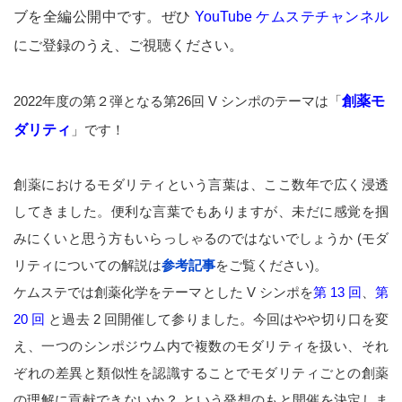
ブを全編公開中です。ぜひ
YouTube ケムステチャンネル
にご登録のうえ、ご視聴ください。
2022年度の第２弾となる第26回 V シンポのテーマは「
創薬モ
ダリティ
」です！
創薬におけるモダリティという言葉は、ここ数年で広く浸透
してきました。便利な言葉でもありますが、未だに感覚を掴
みにくいと思う方もいらっしゃるのではないでしょうか (モダ
リティについての解説は
参考記事
をご覧ください)。
ケムステでは創薬化学をテーマとした V シンポを
第 13 回
、
第
20 回
と過去 2 回開催して参りました。今回はやや切り口を変
え、一つのシンポジウム内で複数のモダリティを扱い、それ
ぞれの差異と類似性を認識することでモダリティごとの創薬
の理解に貢献できないか？ という発想のもと開催を決定しま