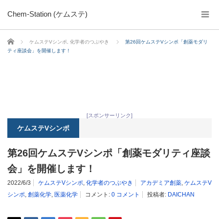
Chem-Station (ケムステ)
ホーム
ケムステVシンポ
,
化学者のつぶやき
第26回ケムステVシンポ「創薬モダリ
ティ座談会」を開催します！
[スポンサーリンク]
ケムステVシンポ
第26回ケムステVシンポ「創薬モダリティ座談
会」を開催します！
2022/6/3
ケムステVシンポ
,
化学者のつぶやき
アカデミア創薬
,
ケムステV
シンポ
,
創薬化学
,
医薬化学
コメント:
0 コメント
投稿者:
DAICHAN