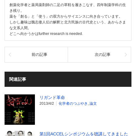
創薬化学者と薬局薬剤師の二足の草鞋を履きこなす、四年制薬学科の生
き残り。
薬を「創る」と「使う」の双方からサイエンスに向き合っています。
しかし趣味は魏志倭人伝の解釈と北方民族の古代史という、あからさま
な文系人間。
どこへ向かうかはfurther research is needed.
前の記事
次の記事
関連記事
リガンド革命
2013/4/2
化学者のつぶやき
,
論文
第1回ACCELシンポジウムを聴講してきました