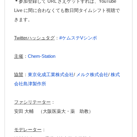
＊
参加登録して URL さえゲットすれば、YouTube
Live に間に合わなくても数日間タイムシフト視聴で
きます。
Twitterハッシュタグ
：
#ケムステVシンポ
主催
：
Chem-Station
協賛
：
東京化成工業株式会社
/
メルク株式会社
/
株式
会社島津製作所
ファシリテーター
：
安田 大輔 （大阪医薬大・薬 助教）
モデレーター
：