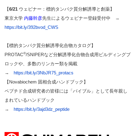
【
6/21
ウェビナー：標的タンパク質分解誘導と創薬】
東京大学
内藤幹彦
先生によるウェビナー登録受付中 →
https://bit.ly/392bvod_CWS
【標的タンパク質分解誘導化合物カタログ】
®
PROTAC
/SNIPERなど分解誘導化合物合成用ビルディングブ
ロックや、多数のリンカー類を掲載
→
https://bit.ly/3NbJR75_protacs
【Novabiochem 固相合成ハンドブック】
ペプチド合成研究者の皆様には「バイブル」として長年親し
まれているハンドブック
→
https://bit.ly/3ajd3dz_peptide