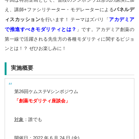
え、講師+ファシリテーター・モデレーターによる
パネルデ
ィスカッション
を行います！ テーマはズバリ「
アカデミア
で推進すべきモダリティとは？
」です。アカデミア創薬の
第一線で活躍される先生方の各種モダリティに関するビジョ
ンとは！？ ぜひお楽しみに！
実施概要
第26回ケムステVシンポジウム
「創薬モダリティ座談会
」
対象
：誰でも
開催日
：2022 年 6 月 24 日 (金)