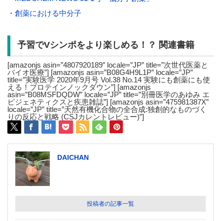
・
創薬における中分子
予習でVシンポをより楽しめる！？ 関連書籍
[amazonjs asin=”4807920189″ locale=”JP” title=”次世代医薬と
バイオ医療”] [amazonjs asin=”B08G4H9L1P” locale=”JP”
title=”実験医学 2020年9月号 Vol.38 No.14 実験にも創薬にも使
える！プロテインノックダウン”] [amazonjs
asin=”B08MSFDQDW” locale=”JP” title=”別冊医学のあゆみ エ
ピジェネティクスと疾患雑誌”] [amazonjs asin=”475981387X”
locale=”JP” title=”天然有機化合物の全合成:独創的なものづく
りの反応と戦略 (CSJカレントレビュー)”]
DAICHAN
投稿者の記事一覧