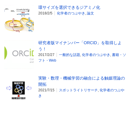
環サイズを選択できるジアミノ化
2018/2/5
化学者のつぶやき
,
論文
研究者版マイナンバー「ORCID」を取得しよ
う！
2017/2/27
一般的な話題
,
化学者のつぶやき
,
書籍・ソ
フト・Web
実験・数理・機械学習の融合による触媒理論の
開拓
2021/7/15
スポットライトリサーチ
,
化学者のつぶや
き