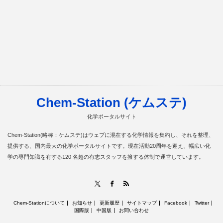
Chem-Station (ケムステ)
化学ポータルサイト
Chem-Station(略称：ケムステ)はウェブに混在する化学情報を集約し、それを整理、
提供する、国内最大の化学ポータルサイトです。現在活動20周年を迎え、幅広い化
学の専門知識を有する120 名超の有志スタッフを擁する体制で運営しています。
RSS
X
Facebook
Chem-Stationについて
お知らせ
更新履歴
サイトマップ
Facebook
Twitter
国際版
中国版
お問い合わせ