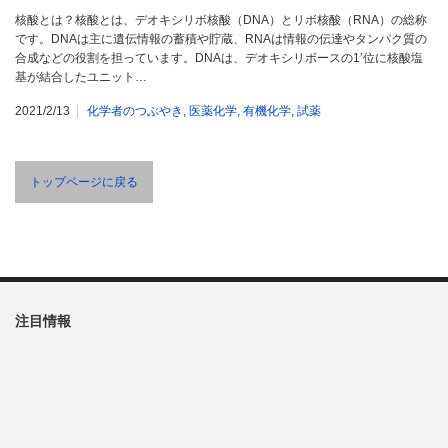
核酸とは？核酸とは、デオキシリボ核酸（DNA）とリボ核酸（RNA）の総称
です。DNAは主に遺伝情報の蓄積や貯蔵、RNAは情報の伝達やタンパク質の
合成などの役割を担っています。DNAは、デオキシリボースの1’位に核酸塩
基が結合したユニット…
2021/2/13
化学者のつぶやき
,
医薬化学
,
有機化学
,
試薬
トップページに戻る
注目情報