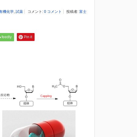
有機化学
,
試薬
コメント:
0 コメント
投稿者:
富士
feedly
Pin it