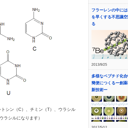
フラーレンの中には
を早くする不思議空
る
2013/9/25
多様なペプチド化合
簡便につくるー創薬
新技術ー
シトシン（C）、チミン（T）、ウラシル
にウラシルになります）
2017/5/12