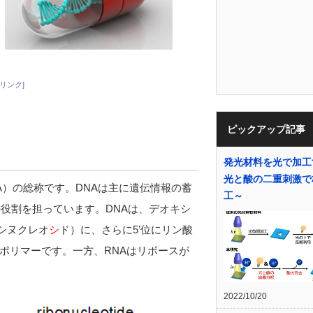
リンク]
ピックアップ記事
発光材料を光で加工
光と酸の二重刺激で
A）の総称です。DNAは主に遺伝情報の蓄
工～
役割を担っています。DNAは、デオキシ
シヌクレオ
シ
ド）に、さらに5’位にリン酸
ポリマーです。一方、RNAはリボースが
2022/10/20