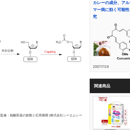
カレーの成分、アル
マー病に効く可能性
究
2007/7/19
関連商品
猛監修：核酸医薬の創製と応用展開 (株式会社シーエムシー