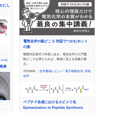
かにし
電気化学の勘どころ 対話でつかむホント
の姿
概要対話形式で本質に迫る，電気化学の入門書．
勘どころを押さえれば，複雑に見える現象の要
ノーベ
点…
発表
2026/8/6
化学書籍レビュー
,
電子移動化学
,
高校
化学
ペプチド合成におけるエピメリ化
Epimerization in Peptide Synthesis