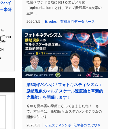
概要ペプチド合成におけるエピメリ化
ツハイ
（epimerization）とは、アミノ酸残基のα炭素の
＝米研
立体…
2026/8/5
E
,
odos 有機反応データベース
第63回Vシンポ「フォトキネティシズム：
励起現象のマルチスケール速度論と革新的
光機能」を開催します！
今年も夏本番の季節になってきましたね！ さ
て、本記事は、第63回ケムステVシンポジウムの
開催告知です…
2026/8/3
ケムステVシンポ
,
化学者のつぶやき