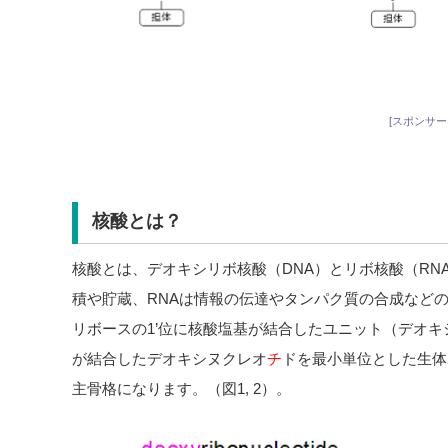
[スポンサー
核酸とは？
核酸とは、デオキシリボ核酸（DNA）とリボ核酸（RN
積や貯蔵、RNAは情報の伝達やタンパク質の合成などの
リボースの1’位に核酸塩基が結合したユニット（デオキ
が結合したデオキシヌクレオ
チ
ドを最小単位とした生体
主骨格になります。（図1, 2）。