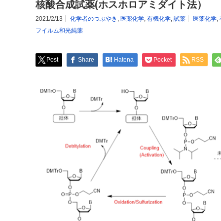
核酸合成試薬(ホスホロアミダイト法）
2021/2/13
化学者のつぶやき
,
医薬化学
,
有機化学
,
試薬
医薬化学
,
フイルム和光純薬
Post
Share
Hatena
Pocket
RSS