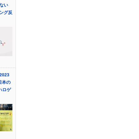
ない
リング反
023
日本の
ハロゲ