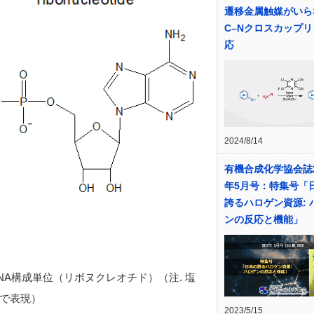
遷移金属触媒がいら
C–Nクロスカップ
応
2024/8/14
有機合成化学協会誌2
年5月号：特集号「
誇るハロゲン資源: 
ンの反応と機能」
NA構成単位（リボヌクレオチド）（注. 塩
で表現）
2023/5/15