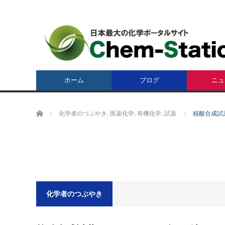
ホーム
ブログ
ニュ
ホーム
化学者のつぶやき
,
医薬化学
,
有機化学
,
試薬
核酸合成試
化学者のつぶやき