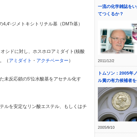
一流の化学雑誌をい
てつくるか？
,4′-ジメトキシトリチル基（DMTr基）
レオシドに対し、ホスホロアミダイト(核酸
る。（
アミダイト
・
アクチベーター
）
2011/12/2
トムソン：2005年
た未反応鎖の5’位水酸基をアセチル化す
ル賞の有力候補者を
テルを安定なリン酸エステル、もしくはチ
2005/9/10