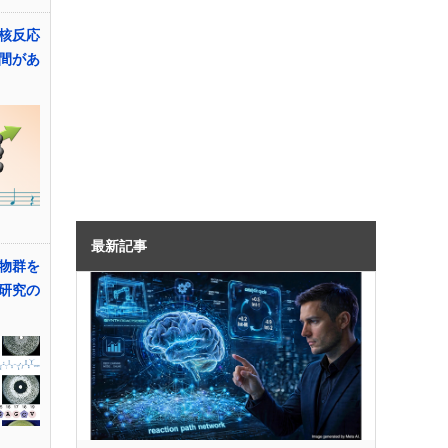
核反応
間があ
最新記事
物群を
研究の