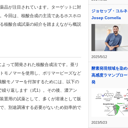
薬品が注目されています。ターゲットに対
ジョセップ・コル
。今回は、核酸合成の主流であるホスホロ
Josep Cornella
る核酸合成試薬の紹介を踏まえながら概説
2025/5/12
によって開発された核酸合成法です。亜リ
酵素発現領域を染め
トモノマーを使用し、ポリマービーズなど
高感度ラマンプロー
核酸モノマーを付加するためには、以下の
発
で繰り返します（式1）。その後、濃アン
装置用の試薬として、多くが溶液として販
で、別途調液する必要がないため効率的で
2023/5/23