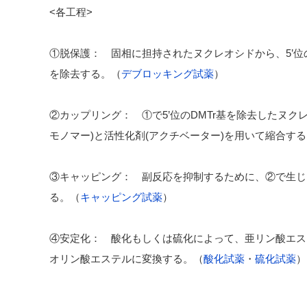
<各工程>
①脱保護： 固相に担持されたヌクレオシドから、5’位の4
を除去する。（
デブロッキング試薬
）
②カップリング： ①で5’位のDMTr基を除去したヌク
モノマー)と活性化剤(アクチベーター)を用いて縮合す
③キャッピング： 副反応を抑制するために、②で生じ
る。（
キャッピング試薬
）
④安定化： 酸化もしくは硫化によって、亜リン酸エス
オリン酸エステルに変換する。（
酸化試薬
・
硫化試薬
）