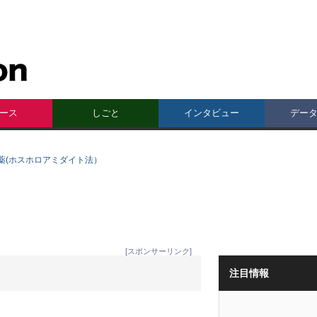
ース
しごと
インタビュー
デー
薬(ホスホロアミダイト法）
[スポンサーリンク]
注目情報