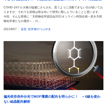
COVID-19デルタ株の猛威にさらされ、思うように活動できない日が続いてお
りますが、それでも皆様は前を向いて研究に勤しんでいることと思います。
今回、そんな皆様に「天然物化学談話会2021オンライン特別企画～若き天然
物化学者たちの選択～」の…
2021/8/27
会告
,
化学者のつぶやき
偏光依存赤外分光でMOF薄膜の配向を明らかに！ ～X線を使わ
ない結晶配向解析