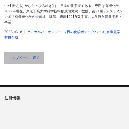
中村 浩之 (なかむら・ひろゆき)は、日本の化学者である。専門は有機化学。
2022年現在、東京工業大学科学技術創成研究院・教授。第27回ケムステVシ
ンポ「有機光化学の最前線」講師。経歴1991年3月 東北大学理学部化学科・
卒業…
2022/10/16
ケミカルバイオロジー
,
世界の化学者データベース
,
有機化学
,
有機合成
トップページに戻る
注目情報