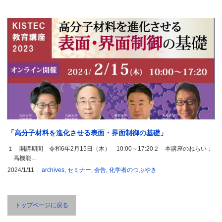
「高分子材料を進化させる表面・界面制御の基礎」
１ 開講期間 令和6年2月15日（木） 10:00～17:20２ 本講座のねらい：
高機能…
2024/1/11
archives
,
セミナー
,
会告
,
化学者のつぶやき
トップページに戻る