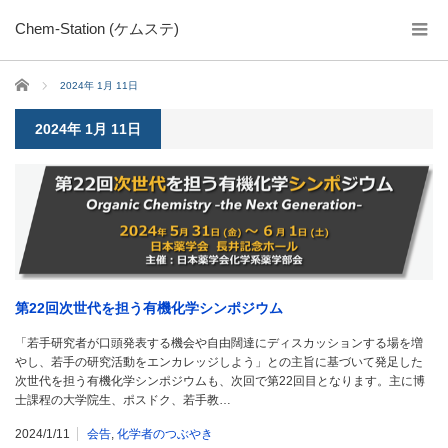
Chem-Station (ケムステ)
ホーム
2024年 1月 11日
2024年 1月 11日
第22回次世代を担う有機化学シンポジウム
「若手研究者が口頭発表する機会や自由闊達にディスカッションする場を増
やし、若手の研究活動をエンカレッジしよう」との主旨に基づいて発足した
次世代を担う有機化学シンポジウムも、次回で第22回目となります。主に博
士課程の大学院生、ポスドク、若手教…
2024/1/11
会告
,
化学者のつぶやき