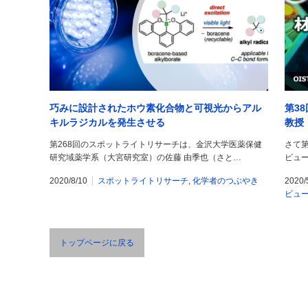
巧みに設計されたホウ素化合物と可視光からアル
第3
キルラジカルを発生させる
教授
第268回のスポットライトリサーチは、金沢大学医薬保健
さて
研究域薬学系（大宮研究室）の佐藤 由季也（さと…
ビュ
2020/8/10
スポットライトリサーチ
,
化学者のつぶやき
2020/
ビュ
トップページに戻る