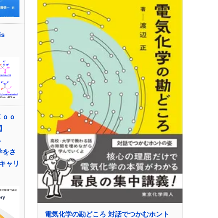
is
Ｚｏｏ
】
-
学をさ
キャリ
電気化学の勘どころ 対話でつかむホント