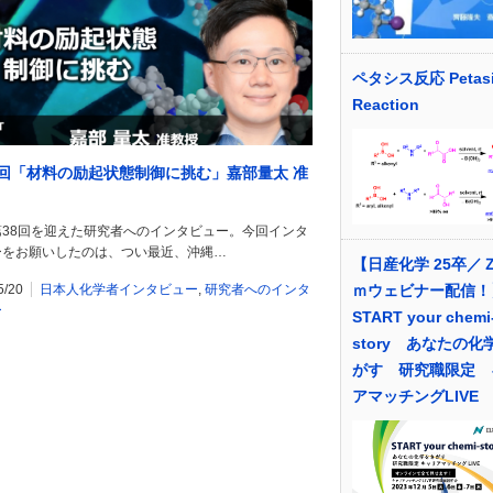
ペタシス反応 Petas
Reaction
8回「材料の励起状態制御に挑む」嘉部量太 准
第38回を迎えた研究者へのインタビュー。今回インタ
ーをお願いしたのは、つい最近、沖縄…
【日産化学 25卒／
ｍウェビナー配信！
5/20
日本人化学者インタビュー
,
研究者へのインタ
ー
START your chemi
story あなたの化
がす 研究職限定 
アマッチングLIVE