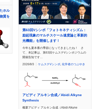
たホル
物質を
第63回Vシンポ「フォトキネティシズム：
励起現象のマルチスケール速度論と革新的
光機能」を開催します！
今年も夏本番の季節になってきましたね！ さ
て、本記事は、第63回ケムステVシンポジウムの
開催告知です…
2026/8/3
ケムステVシンポ
,
化学者のつぶやき
アビディ アルキン合成／Abidi Alkyne
Synthesis
概要アビディ アルキン合成（Abidi Alkyne