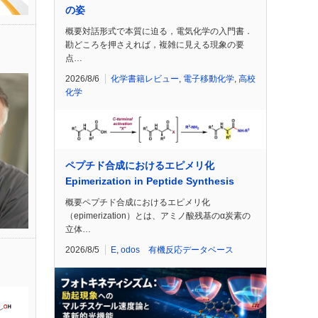
の姿
概要対話形式で本質に迫る，電気化学の入門書．
勘どころを押さえれば，複雑に見える現象の要
点…
2026/8/6
化学書籍レビュー
,
電子移動化学
,
高校
化学
ペプチド合成におけるエピメリ化
Epimerization in Peptide Synthesis
概要ペプチド合成におけるエピメリ化
（epimerization）とは、アミノ酸残基のα炭素の
立体…
2026/8/5
E
,
odos 有機反応データベース