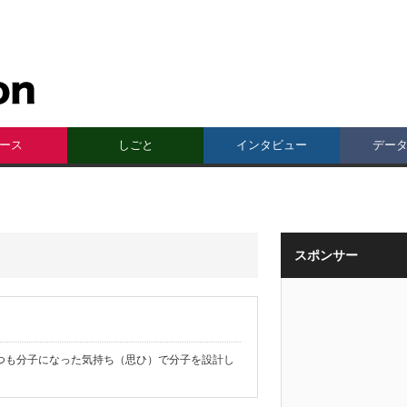
ース
しごと
インタビュー
デー
スポンサー
つも分子になった気持ち（思ひ）で分子を設計し