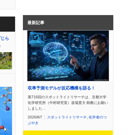
最新記事
ざじら
n
収率予測モデルが反応機構を語る！
第716回のスポットライトリサーチは、京都大学
化学研究所（中村研究室）道場貴大 助教にお願い
しました…
2026/8/7
スポットライトリサーチ
,
化学者のつ
ぶやき