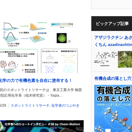
ピックアップ記事
アザジラクチン あ
くちん azadirachti
有機合成の落とし穴
化学の力で有機色素を自在に塗布する！
8回のスポットライトリサーチは、東京工業大学 物質
院応用化学系（稲木研究室）・Yaqia…
6/29
スポットライトリサーチ
,
化学者のつぶやき