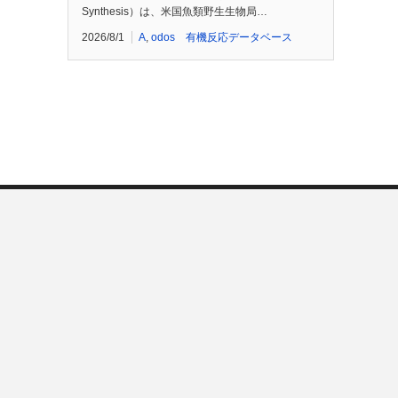
Synthesis）は、米国魚類野生生物局…
2026/8/1
A
,
odos 有機反応データベース