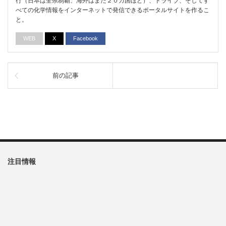
行（日本は全県制覇、海外はまだ２０カ国ほど）、ドライブ、そしてす
べての化学情報をインターネットで発信できるポータルサイトを作るこ
と。
WEB
X
Facebook
前の記事
注目情報