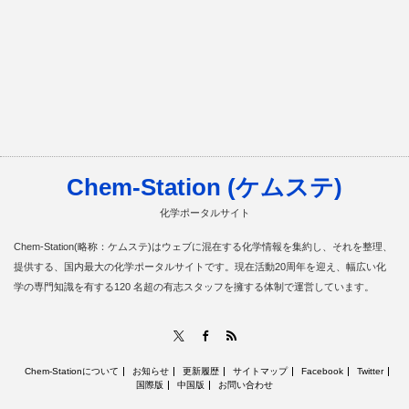
Chem-Station (ケムステ)
化学ポータルサイト
Chem-Station(略称：ケムステ)はウェブに混在する化学情報を集約し、それを整理、
提供する、国内最大の化学ポータルサイトです。現在活動20周年を迎え、幅広い化
学の専門知識を有する120 名超の有志スタッフを擁する体制で運営しています。
RSS
X
Facebook
Chem-Stationについて
お知らせ
更新履歴
サイトマップ
Facebook
Twitter
国際版
中国版
お問い合わせ