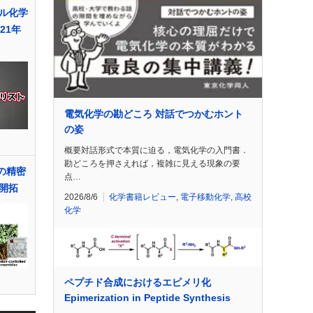
ル化学
21年
電気化学の勘どころ 対話でつかむホント
の姿
概要対話形式で本質に迫る，電気化学の入門書．
勘どころを押さえれば，複雑に見える現象の要
の精密
点…
開拓
2026/8/6
化学書籍レビュー
,
電子移動化学
,
高校
化学
ペプチド合成におけるエピメリ化
Epimerization in Peptide Synthesis