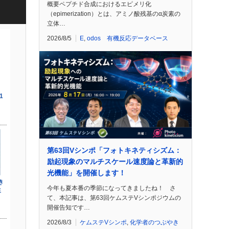
概要ペプチド合成におけるエピメリ化
（epimerization）とは、アミノ酸残基のα炭素の
立体…
2026/8/5
E
,
odos 有機反応データベース
第63回Vシンポ「フォトキネティシズム：
励起現象のマルチスケール速度論と革新的
光機能」を開催します！
今年も夏本番の季節になってきましたね！ さ
て、本記事は、第63回ケムステVシンポジウムの
開催告知です…
2026/8/3
ケムステVシンポ
,
化学者のつぶやき