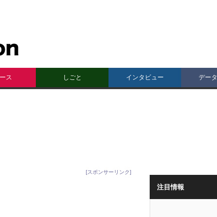
ース
しごと
インタビュー
デー
[スポンサーリンク]
注目情報