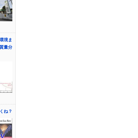
環境ま
質量分
くね？