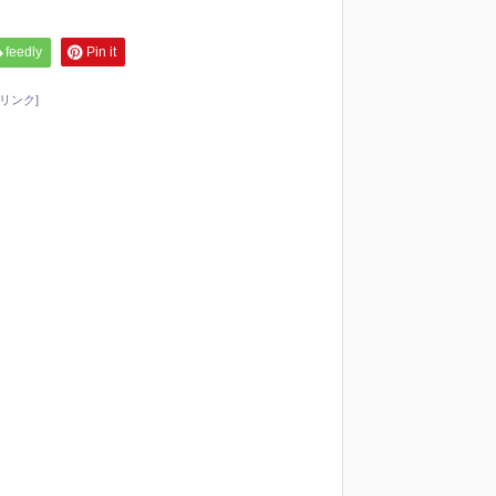
feedly
Pin it
リンク]