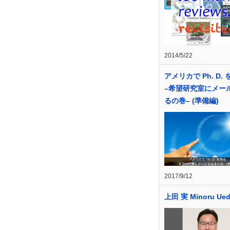
2014/5/22
アメリカで Ph. D.
–希望研究室にメー
るの巻– (準備編)
2017/9/12
上田 実 Minoru Ue