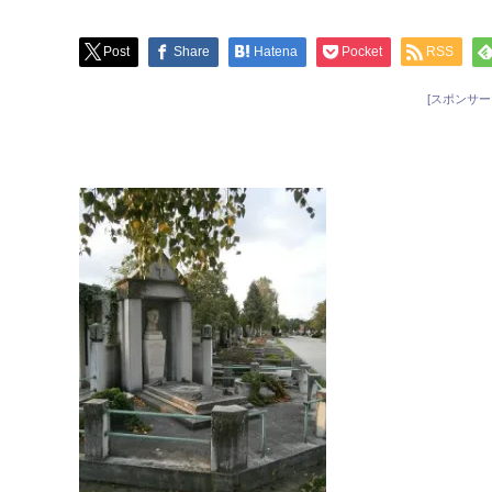
Post
Share
Hatena
Pocket
RSS
[スポンサー