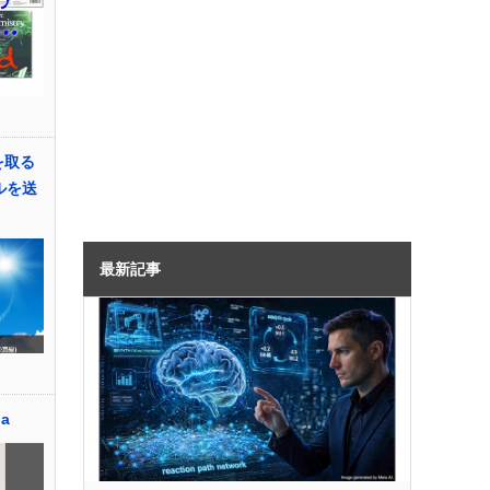
 を取る
ルを送
最新記事
da