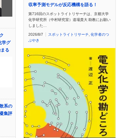
収率予測モデルが反応機構を語る！
第716回のスポットライトリサーチは、京都大学
化学研究所（中村研究室）道場貴大 助教にお願い
しました…
2026/8/7
スポットライトリサーチ
,
化学者のつ
ク
ぶやき
化学グ
始まる
散系の
凝集評