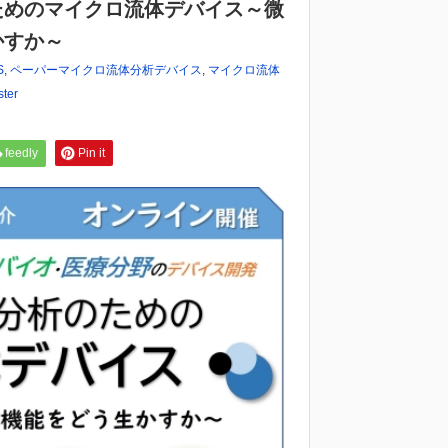
ためのマイクロ流体デバイス～微
かすか～
S
,
ペーパーマイクロ流体分析デバイス
,
マイクロ流体
ter
feedly
Pin it