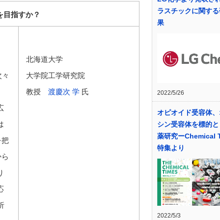
ラスチックに関する
何を目指すか？
果
北海道大学
次々
大学院工学研究院
教授
渡慶次 学
氏
2022/5/26
広
オピオイド受容体、
は
シン受容体を標的と
薬研究ーChemical T
を把
特集より
から
り
応
析
2022/5/3