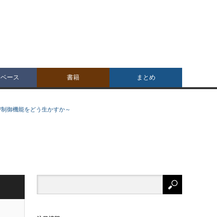
タベース
書籍
まとめ
密制御機能をどう生かすか～