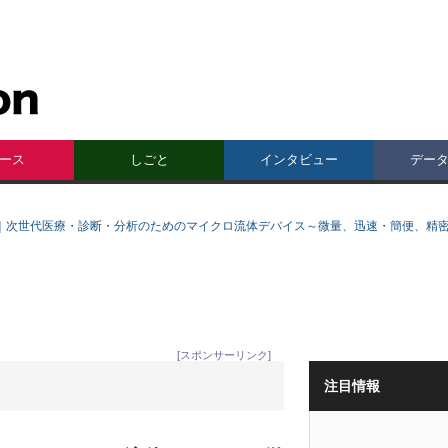
ース
しごと
インタビュー
デー
｜次世代医療・診断・分析のためのマイクロ流体デバイス～微量、迅速・簡便、精
[スポンサーリンク]
注目情報