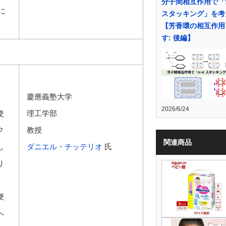
分子間相互作用で「
に
スタッキング」を考
【芳香環の相互作用
す: 後編】
、
慶應義塾大学
2026/6/24
使
理工学部
ク
教授
関連商品
し
ダニエル・チッテリオ
氏
り
、
便
ヘ