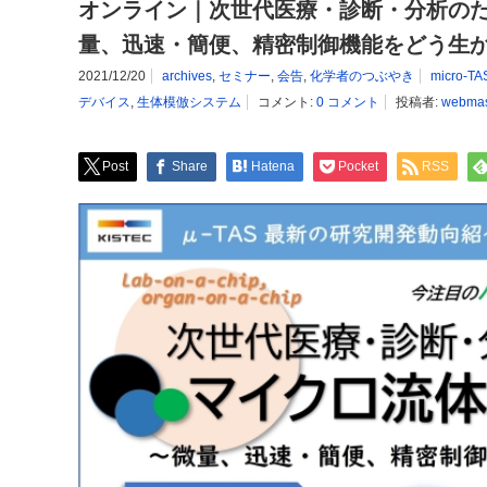
オンライン｜次世代医療・診断・分析の
量、迅速・簡便、精密制御機能をどう生
2021/12/20
archives
,
セミナー
,
会告
,
化学者のつぶやき
micro-TA
デバイス
,
生体模倣システム
コメント:
0 コメント
投稿者:
webmas
Post
Share
Hatena
Pocket
RSS