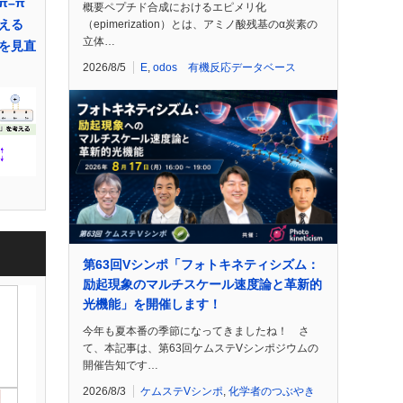
π–π
概要ペプチド合成におけるエピメリ化
える
（epimerization）とは、アミノ酸残基のα炭素の
立体…
を見直
2026/8/5
E
,
odos 有機反応データベース
第63回Vシンポ「フォトキネティシズム：
励起現象のマルチスケール速度論と革新的
光機能」を開催します！
今年も夏本番の季節になってきましたね！ さ
て、本記事は、第63回ケムステVシンポジウムの
開催告知です…
2026/8/3
ケムステVシンポ
,
化学者のつぶやき