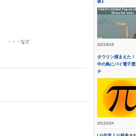
版】
索 ・・・など
2021/8/16
タウリン捕まえた！
中の鳥にパイ電子雲
チ
2012/1/24
LG化学より発表さ