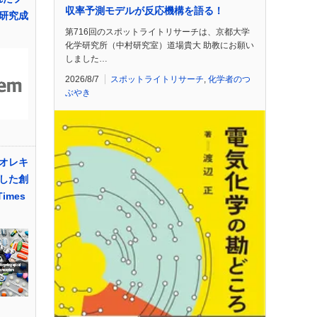
収率予測モデルが反応機構を語る！
研究成
第716回のスポットライトリサーチは、京都大学
化学研究所（中村研究室）道場貴大 助教にお願い
しました…
2026/8/7
スポットライトリサーチ
,
化学者のつ
ぶやき
オレキ
した創
imes