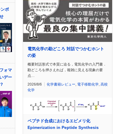
シンポ
せ
電気化学の勘どころ 対話でつかむホント
の姿
概要対話形式で本質に迫る，電気化学の入門書．
フォマ
勘どころを押さえれば，複雑に見える現象の要
点…
いデー
？
2026/8/6
化学書籍レビュー
,
電子移動化学
,
高校
化学
ペプチド合成におけるエピメリ化
Epimerization in Peptide Synthesis