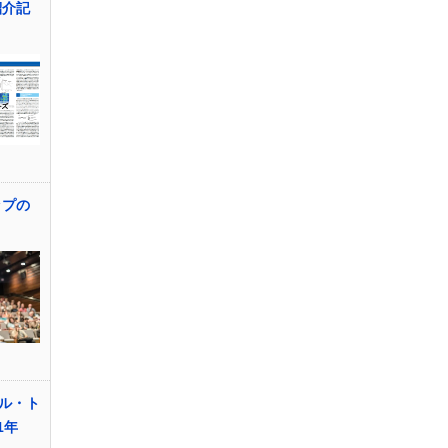
紹介記
ップの
ル・ト
1年