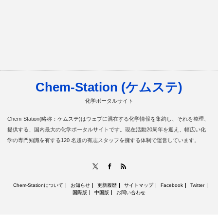
Chem-Station (ケムステ)
化学ポータルサイト
Chem-Station(略称：ケムステ)はウェブに混在する化学情報を集約し、それを整理、
提供する、国内最大の化学ポータルサイトです。現在活動20周年を迎え、幅広い化
学の専門知識を有する120 名超の有志スタッフを擁する体制で運営しています。
RSS
X
Facebook
Chem-Stationについて
お知らせ
更新履歴
サイトマップ
Facebook
Twitter
国際版
中国版
お問い合わせ