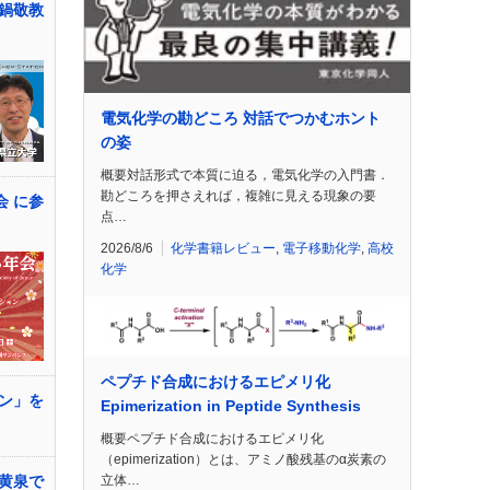
鍋敬教
電気化学の勘どころ 対話でつかむホント
の姿
概要対話形式で本質に迫る，電気化学の入門書．
勘どころを押さえれば，複雑に見える現象の要
会 に参
点…
2026/8/6
化学書籍レビュー
,
電子移動化学
,
高校
化学
ペプチド合成におけるエピメリ化
ン」を
Epimerization in Peptide Synthesis
概要ペプチド合成におけるエピメリ化
（epimerization）とは、アミノ酸残基のα炭素の
黄泉で
立体…