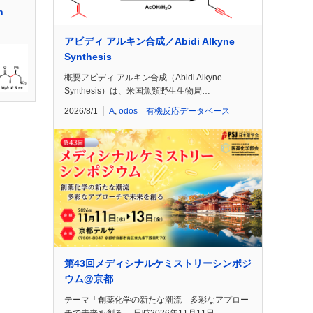
n
アビディ アルキン合成／Abidi Alkyne
Synthesis
概要アビディ アルキン合成（Abidi Alkyne
Synthesis）は、米国魚類野生生物局…
2026/8/1
A
,
odos 有機反応データベース
第43回メディシナルケミストリーシンポジ
ウム@京都
テーマ「創薬化学の新たな潮流 多彩なアプロー