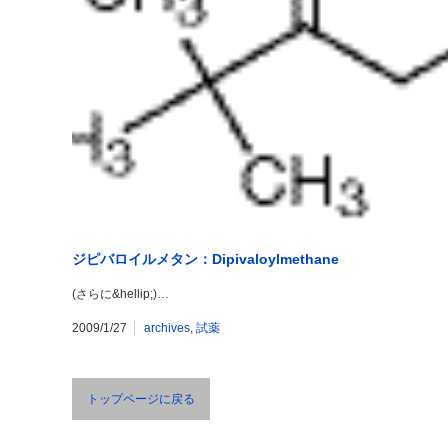
ジピバロイルメタン：Dipivaloylmethane
(さらに&hellip;)…
2009/1/27
archives
,
試薬
トップページに戻る