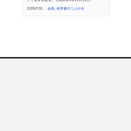
チで未来を創る」 日時2026年11月11日…
2026/7/31
会告
,
化学者のつぶやき