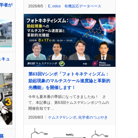
学者が
2026/8/5
E
,
odos 有機反応データベース
.キュ
第63回Vシンポ「フォトキネティシズム：
励起現象のマルチスケール速度論と革新的
光機能」を開催します！
今年も夏本番の季節になってきましたね！ さ
て、本記事は、第63回ケムステVシンポジウムの
開催告知です…
2026/8/3
ケムステVシンポ
,
化学者のつぶやき
媒