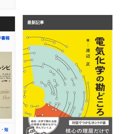
最新記事
学書籍
便・短