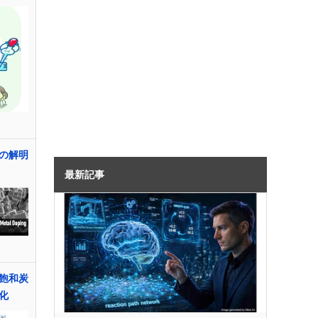
の解明
最新記事
飽和炭
化