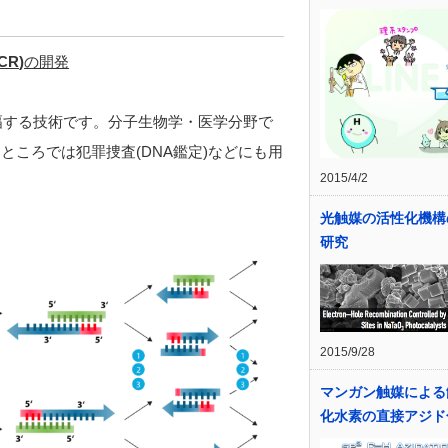
CR
)
の開発
幅する技術です。分子生物学・医学分野で
ところでは犯罪捜査(DNA鑑定)などにも用
2015/4/2
光触媒の活性化機構
研究
2015/9/28
マンガン触媒による
化水素の直接アジド