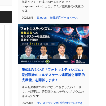
概要ペプチド合成におけるエピメリ化
（epimerization）とは、アミノ酸残基のα炭素の
立体…
2026/8/5
E
,
odos 有機反応データベース
第63回Vシンポ「フォトキネティシズム：
励起現象のマルチスケール速度論と革新的
光機能」を開催します！
今年も夏本番の季節になってきましたね！ さ
て、本記事は、第63回ケムステVシンポジウムの
開催告知です…
2026/8/3
ケムステVシンポ
,
化学者のつぶやき