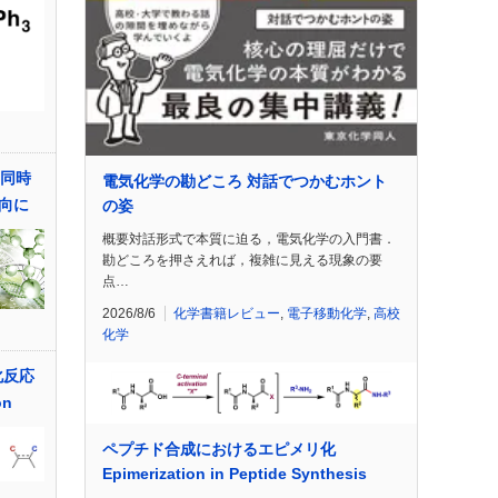
界同時
電気化学の勘どころ 対話でつかむホント
向に
の姿
概要対話形式で本質に迫る，電気化学の入門書．
勘どころを押さえれば，複雑に見える現象の要
点…
2026/8/6
化学書籍レビュー
,
電子移動化学
,
高校
化学
化反応
on
ペプチド合成におけるエピメリ化
Epimerization in Peptide Synthesis