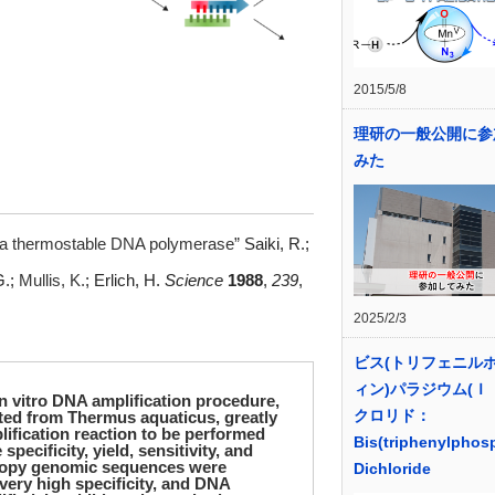
2015/5/8
理研の一般公開に参
みた
h a thermostable DNA polymerase”
Saiki, R.;
G.;
Mullis, K.
; Erlich, H.
Science
1988
,
239
,
2025/2/3
ビス(トリフェニル
ィン)パラジウム(Ｉ
 vitro DNA amplification procedure,
クロリド：
ted from Thermus aquaticus, greatly
lification reaction to be performed
Bis(triphenylphosp
pecificity, yield, sensitivity, and
e-copy genomic sequences were
Dichloride
 very high specificity, and DNA