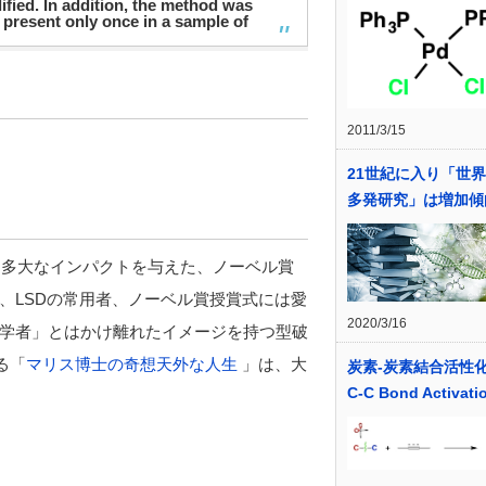
ified. In addition, the method was
 present only once in a sample of
2011/3/15
21世紀に入り「世
多発研究」は増加傾
に多大なインパクトを与えた、ノーベル賞
、LSDの常用者、ノーベル賞授賞式には愛
2020/3/16
学者」とはかけ離れたイメージを持つ型破
る「
マリス博士の奇想天外な人生
」は、大
炭素-炭素結合活性
C-C Bond Activati