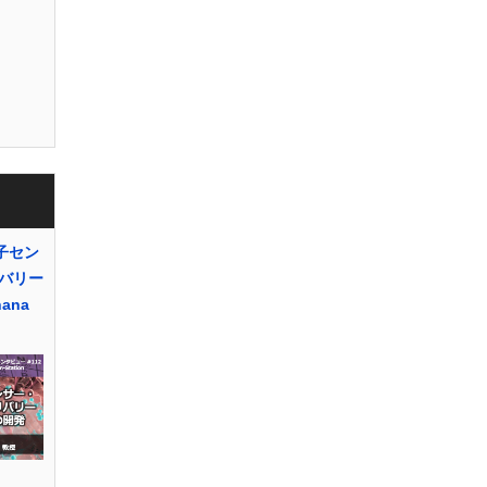
子セン
バリー
ana