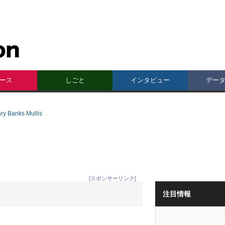
ース
しごと
インタビュー
デー
Banks Mullis
[スポンサーリンク]
注目情報