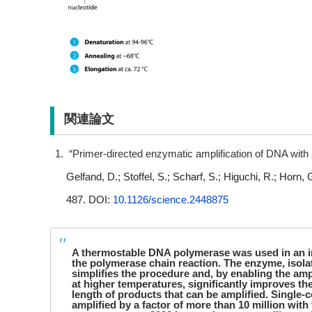
関連論文
“Primer-directed enzymatic amplification of DNA wit
Gelfand, D.; Stoffel, S.; Scharf, S.; Higuchi, R.; Horn, 
487. DOI:
10.1126/science.2448875
A thermostable DNA polymerase was used in an in
the polymerase chain reaction. The enzyme, isola
simplifies the procedure and, by enabling the amp
at higher temperatures, significantly improves the s
length of products that can be amplified. Singl
amplified by a factor of more than 10 million with