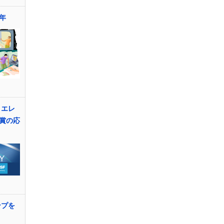
年
 エレ
賞の応
ンプを