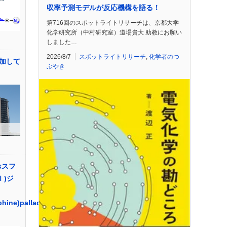
収率予測モデルが反応機構を語る！
第716回のスポットライトリサーチは、京都大学
化学研究所（中村研究室）道場貴大 助教にお願い
しました…
2026/8/7
スポットライトリサーチ
,
化学者のつ
加して
ぶやき
ホスフ
Ｉ)ジ
hine)palladium(II)