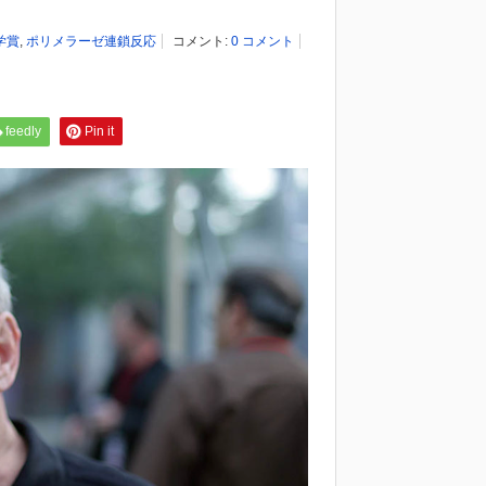
学賞
,
ポリメラーゼ連鎖反応
コメント:
0 コメント
feedly
Pin it