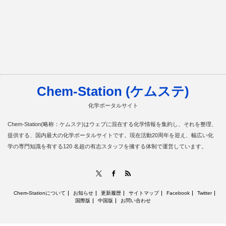
Chem-Station (ケムステ)
化学ポータルサイト
Chem-Station(略称：ケムステ)はウェブに混在する化学情報を集約し、それを整理、
提供する、国内最大の化学ポータルサイトです。現在活動20周年を迎え、幅広い化
学の専門知識を有する120 名超の有志スタッフを擁する体制で運営しています。
RSS
X
Facebook
Chem-Stationについて
お知らせ
更新履歴
サイトマップ
Facebook
Twitter
国際版
中国版
お問い合わせ