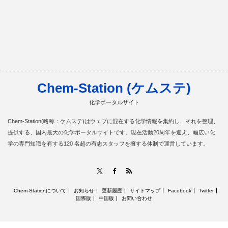
Chem-Station (ケムステ)
化学ポータルサイト
Chem-Station(略称：ケムステ)はウェブに混在する化学情報を集約し、それを整理、
提供する、国内最大の化学ポータルサイトです。現在活動20周年を迎え、幅広い化
学の専門知識を有する120 名超の有志スタッフを擁する体制で運営しています。
RSS
X
Facebook
Chem-Stationについて
お知らせ
更新履歴
サイトマップ
Facebook
Twitter
国際版
中国版
お問い合わせ